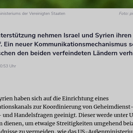
nisteriums der Vereinigten Staaten
Foto: pi
terstützung nehmen Israel und Syrien ihren
f. Ein neuer Kommunikationsmechanismus so
ischen den beiden verfeindeten Ländern ver
0:53 Uhr
yrien haben sich auf die Einrichtung eines
ionskanals zur Koordinierung von Geheimdienst-
- und Handelsfragen geeinigt. Dieser werde unter 
rm dienen, um etwaige Streitigkeiten umgehend be
dnisse zu vermeiden, wie das US-Außenministeriu