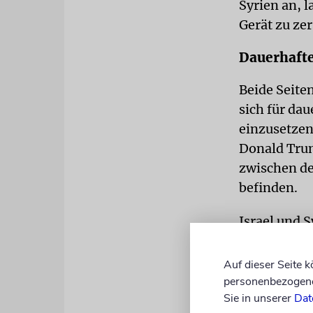
Syrien an, 
Gerät zu zer
Dauerhafte
Beide Seite
sich für da
einzusetzen
Donald Trum
zwischen de
befinden.
Israel und 
gemeinsames
Verhandlung
Auf dieser Seite 
Sicherheits
personenbezogene 
Sie in unserer
Dat