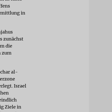
ffens
rmittlung in
njahus
s zunächst
em die
n zum
char al-
ferzone
legt. Israel
ahen
eindlich
g Ziele in