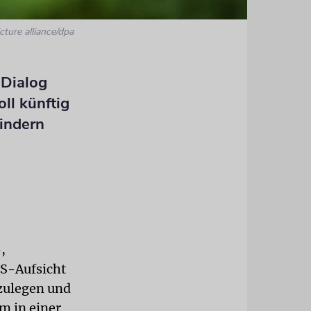
cture alliance/dpa
 Dialog
ll künftig
hindern
,
US-Aufsicht
izulegen und
m in einer