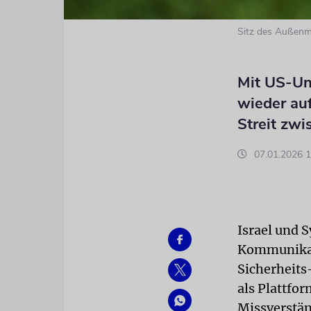
Sitz des Außenmi
Mit US-Un
wieder au
Streit zw
07.01.2026 1
Israel und S
Kommunikat
Sicherheits
als Plattfo
Missverstän