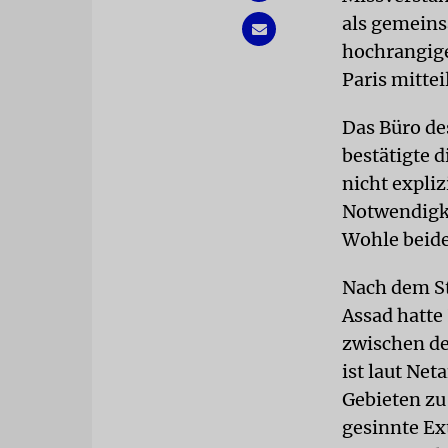
als gemeins
hochrangige
Paris mittei
Das Büro de
bestätigte
nicht expli
Notwendigke
Wohle beide
Nach dem St
Assad hatte 
zwischen de
ist laut Ne
Gebieten zu 
gesinnte Ex