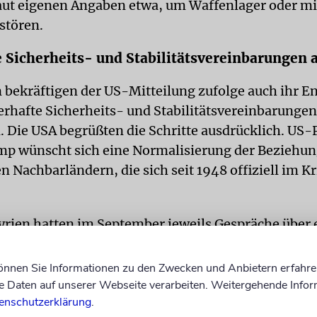
laut eigenen Angaben etwa, um Waffenlager oder mi
stören.
 Sicherheits- und Stabilitätsvereinbarungen 
n bekräftigen der US-Mitteilung zufolge auch ihr 
uerhafte Sicherheits- und Stabilitätsvereinbarungen
. Die USA begrüßten die Schritte ausdrücklich. US-
p wünscht sich eine Normalisierung der Beziehu
n Nachbarländern, die sich seit 1948 offiziell im K
Syrien hatten im September jeweils Gespräche über 
 Sicherheitsabkommen bestätigt. Konkret geht es
en darum, die Präsenz syrischer und israelischer
können Sie Informationen zu den Zwecken und Anbietern erfahre
kräfte im Grenzgebiet zu regeln.
dpa
Daten auf unserer Webseite verarbeiten. Weitergehende Infor
enschutzerklärung
.