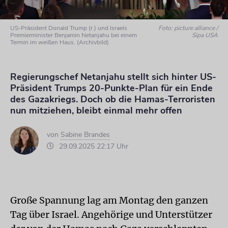
US-Präsident Donald Trump (r.) und Israels
Foto: picture alliance /
Premierminister Benjamin Netanjahu bei einem
Sipa USA
Termin im weißen Haus. (Archivbild)
Regierungschef Netanjahu stellt sich hinter US-
Präsident Trumps 20-Punkte-Plan für ein Ende
des Gazakriegs. Doch ob die Hamas-Terroristen
nun mitziehen, bleibt einmal mehr offen
von
Sabine Brandes
29.09.2025 22:17 Uhr
Große Spannung lag am Montag den ganzen
Tag über Israel. Angehörige und Unterstützer