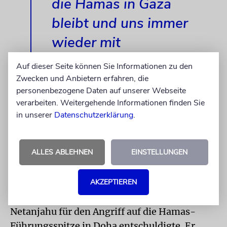
die Hamas in Gaza
bleibt und uns immer
wieder mit
schrecklichen
Auf dieser Seite können Sie Informationen zu den
Massakern bedrohen
Zwecken und Anbietern erfahren, die
personenbezogene Daten auf unserer Webseite
kann.«
verarbeiten. Weitergehende Informationen finden Sie
in unserer
Datenschutzerklärung
.
ALLES ABLEHNEN
EINSTELLUNGEN
Zum Beispiel zu einem trilateralen Telefonat
zwischen den beiden und dem katarischen
AKZEPTIEREN
Premierminister Mohammed Bin
Abdulrahman al-Thani, bei dem sich
Netanjahu für den Angriff auf die Hamas-
Führungsspitze in Doha entschuldigte. Er