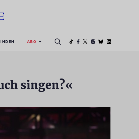
ABO
INDEN
Euch singen?«