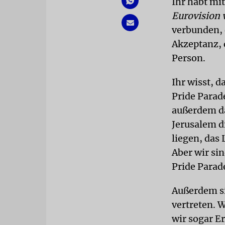
Ihr habt mit
Eurovision 
verbunden, d
Akzeptanz, 
Person.
Ihr wisst, d
Pride Parade
außerdem da
Jerusalem d
liegen, das
Aber wir sin
Pride Parad
Außerdem si
vertreten. 
wir sogar Er