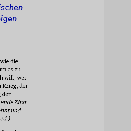
ischen
bigen
 wie die
um es zu
 will, wer
 Krieg, der
g der
ende Zitat
wohnt und
ed.)