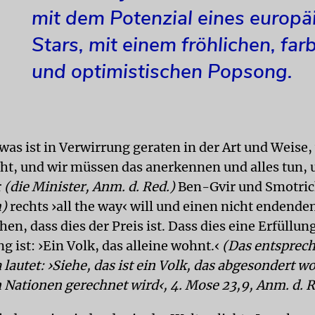
mit dem Potenzial eines europä
Stars, mit einem fröhlichen, far
und optimistischen Popsong.
was ist in Verwirrung geraten in der Art und Weise,
eht, und wir müssen das anerkennen und alles tun, 
r
(die Minister, Anm. d. Red.)
Ben-Gvir und Smotrich
h)
rechts ›all the way‹ will und einen nicht endenden
en, dass dies der Preis ist. Dass dies eine Erfüllun
 ist: ›Ein Volk, das alleine wohnt.‹
(Das entsprech
 lautet: ›Siehe, das ist ein Volk, das abgesondert 
n Nationen gerechnet wird‹, 4. Mose 23,9, Anm. d. R