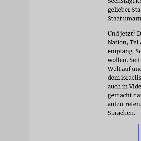
Sechstagekr
gelieber Sta
Staat umarm
Und jetzt? D
Nation, Tel 
empfäng. So
wollen. Seit
Welt auf und
dem israel
auch in Vide
gemacht hat
aufzutreten.
Sprachen.