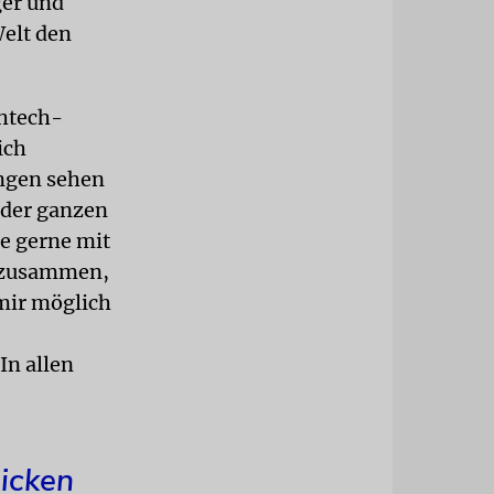
ger und
Welt den
ghtech-
ich
ingen sehen
n der ganzen
te gerne mit
n zusammen,
s mir möglich
 In allen
icken