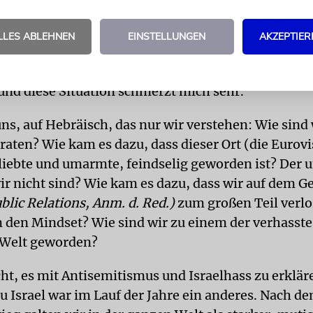
ockiert über die Entscheidung der Niederlande, Spa
LLES ABLEHNEN
EINSTELLUNGEN
AKZEPTIER
 Sloweniens, sich von der Eurovision zurückzuzie
rtenden Entscheidung, dass Israel weiterhin teilni
 und diese Situation schmerzt mich sehr.
ns, auf Hebräisch, das nur wir verstehen: Wie sind 
raten? Wie kam es dazu, dass dieser Ort (die Eurovi
 liebte und umarmte, feindselig geworden ist? Der u
ir nicht sind? Wie kam es dazu, dass wir auf dem Ge
blic Relations, Anm. d. Red.)
zum großen Teil verl
 den Mindset? Wie sind wir zu einem der verhasst
 Welt geworden?
icht, es mit Antisemitismus und Israelhass zu erklä
zu Israel war im Lauf der Jahre ein anderes. Nach d