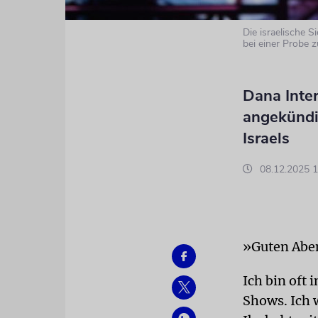
Die israelische 
bei einer Probe 
Dana Inter
angekündi
Israels
08.12.2025 1
»Guten Aben
Ich bin oft
Shows. Ich