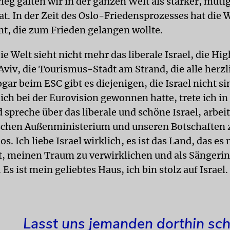
ieg galten wir in der ganzen Welt als starker, muti
at. In der Zeit des Oslo-Friedensprozesses hat die 
t, die zum Frieden gelangen wollte.
ie Welt sieht nicht mehr das liberale Israel, die Hi
Aviv, die Tourismus-Stadt am Strand, die alle herzl
gar beim ESC gibt es diejenigen, die Israel nicht s
 ich bei der Eurovision gewonnen hatte, trete ich i
 spreche über das liberale und schöne Israel, arbei
ischen Außenministerium und unseren Botschafte
os. Ich liebe Israel wirklich, es ist das Land, das e
, meinen Traum zu verwirklichen und als Sängerin
 Es ist mein geliebtes Haus, ich bin stolz auf Israel.
Lasst uns jemanden dorthin sch