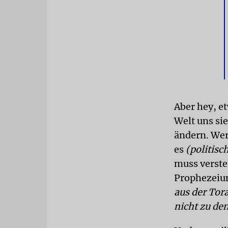
Aber hey, et
Welt uns si
ändern. We
es
(politisc
muss versteh
Prophezeiung
aus der Tora
nicht zu de