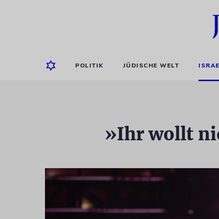
POLITIK
JÜDISCHE WELT
ISRA
»Ihr wollt n