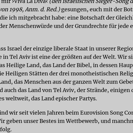
 mir ›Viva La Diva‹
(den israelischen Sieger-Song d
von 1998, Anm. d. Red.)
gesungen, euch mit der Bot
ie ich mitgebracht habe: eine Botschaft der Gleich
der Menschenwürde und der Grundrechte für jede 
ass Israel der einzige liberale Staat in unserer Region
 in Tel Aviv ist eine der größten auf der Welt. Wir s
s Heilige Land, das Land der Bibel, in dessen Haup
ie Heiligen Stätten der drei monotheistischen Reli
 Land, das Menschen aus der ganzen Welt zum Gebet
d auch das Land von Tel Aviv, der Strände, einigen
es weltweit, das Land epischer Partys.
nd wir seit vielen Jahren beim Eurovision Song Co
Wir geben unser Bestes im Wettbewerb, und manch
folg.