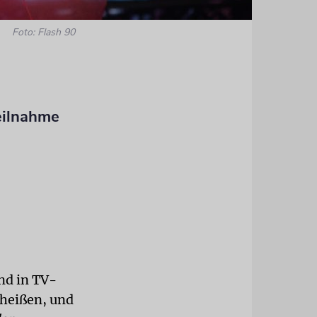
Foto: Flash 90
eilnahme
nd in TV-
heißen, und