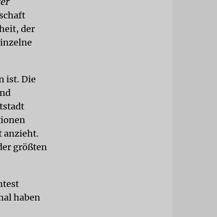
er
schaft
heit, der
einzelne
 ist. Die
ind
tstadt
gionen
 anzieht.
 der größten
ntest
mal haben