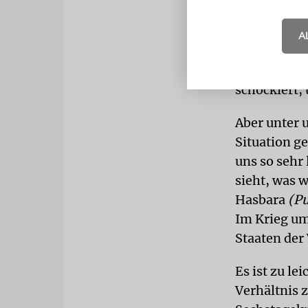
Ich bin sch
A
Irlands und
der zu erwa
schockiert,
Aber unter u
Situation ge
uns so sehr
sieht, was w
Hasbara
(Pu
Im Krieg um
Staaten der
Es ist zu le
Verhältnis 