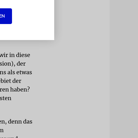
niens,
EN
hen wegen
mmt. Ich bin
wir in diese
sion), der
ns als etwas
biet der
oren haben?
esten
ren, denn das
em