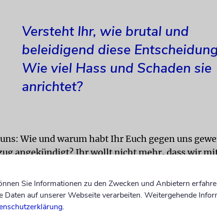
Versteht Ihr, wie brutal und
beleidigend diese Entscheidung
Wie viel Hass und Schaden sie
anrichtet?
t uns: Wie und warum habt Ihr Euch gegen uns gew
ug angekündigt? Ihr wollt nicht mehr, dass wir mi
teht Ihr, wie brutal und beleidigend diese Entsche
ss und Schaden sie anrichtet?
können Sie Informationen zu den Zwecken und Anbietern erfahre
Daten auf unserer Webseite verarbeiten. Weitergehende Infor
eiten Post wendet sich die Künstlerin an ihr israel
enschutzerklärung
.
nm. d. Red.)