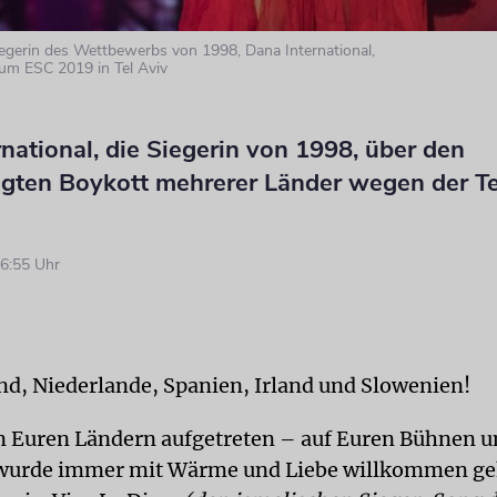
Siegerin des Wettbewerbs von 1998, Dana International,
zum ESC 2019 in Tel Aviv
national, die Siegerin von 1998, über den
gten Boykott mehrerer Länder wegen der T
6:55 Uhr
d, Niederlande, Spanien, Irland und Slowenien!
 in Euren Ländern aufgetreten – auf Euren Bühnen u
 wurde immer mit Wärme und Liebe willkommen ge