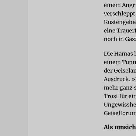
einem Angri
verschleppt
Küstengebie
eine Trauer
noch in Gaz
Die Hamas h
einem Tunne
der Geisela
Ausdruck. »
mehr ganz s
Trost für ei
Ungewisshei
Geiselforu
Als umsic