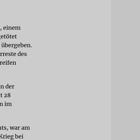
n, einem
getötet
 übergeben.
rreste des
reifen
n der
t 28
en im
nts, war am
rieg bei