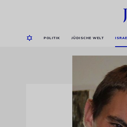
POLITIK
JÜDISCHE WELT
ISRA