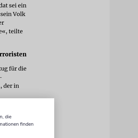
at sei ein
 sein Volk
er
, teilte
rroristen
ug für die
-
, der in
doch am
n, die
al in der
mationen finden
sie
litärischen