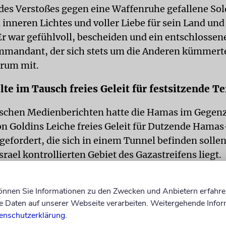
 des Verstoßes gegen eine Waffenruhe gefallene Sold
inneren Lichtes und voller Liebe für sein Land und
r war gefühlvoll, bescheiden und ein entschlossen
andant, der sich stets um die Anderen kümmerte«
orum mit.
te im Tausch freies Geleit für festsitzende Te
ischen Medienberichten hatte die Hamas im Gegenz
n Goldins Leiche freies Geleit für Dutzende Hamas
gefordert, die sich in einem Tunnel befinden sollen
rael kontrollierten Gebiet des Gazastreifens liegt.
schef Ejal Zamir hatte dem Sicherheitskabinett je
können Sie Informationen zu den Zwecken und Anbietern erfahre
Medienberichten zufolge gesagt, es gebe keinen De
Daten auf unserer Webseite verarbeiten. Weitergehende Infor
Terroristen müssten sich ergeben »oder wir werden 
enschutzerklärung
.
«, sagte Zamir demnach. In einer Mitteilung des mi