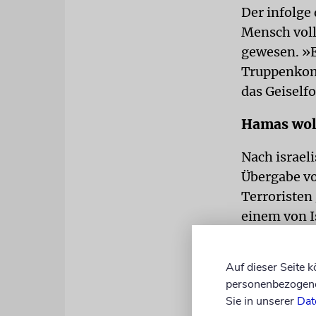
Der infolge
Mensch voll 
gewesen. »E
Truppenkomm
das Geiself
Hamas woll
Nach israel
Übergabe vo
Terroristen 
einem von Is
Generalstab
Auf dieser Seite 
Donnerstag 
personenbezogene 
Frage. Die 
Sie in unserer
Dat
ausschalten