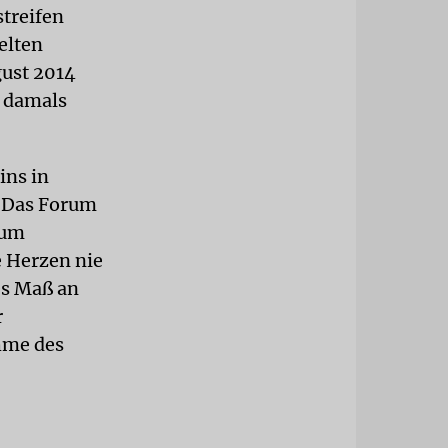
treifen
elten
gust 2014
e damals
ins in
. Das Forum
zum
 Herzen nie
es Maß an
r
ahme des