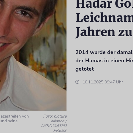
Hadar Go
Leichnam
Jahren zu
2014 wurde der damals
der Hamas in einen Hin
getötet
10.11.2025 09:47 Uhr
azastreifen von
Foto: picture
 und seine
alliance /
ASSOCIATED
PRESS