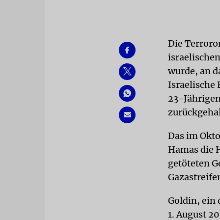
Die Terroro
israelischen
wurde, an d
Israelische 
23-Jährigen
zurückgehal
Das im Okt
Hamas die H
getöteten G
Gazastreife
Goldin, ein
1. August 2