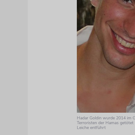
Hadar Goldin wurde 2014 im G
Terroristen der Hamas getötet
Leiche entführt