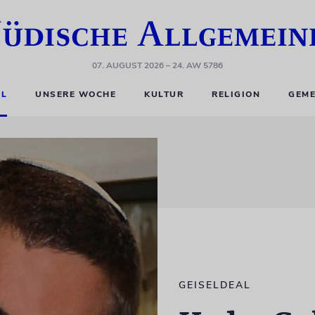
07. AUGUST 2026
– 24. AW 5786
EL
UNSERE WOCHE
KULTUR
RELIGION
GEME
GEISELDEAL