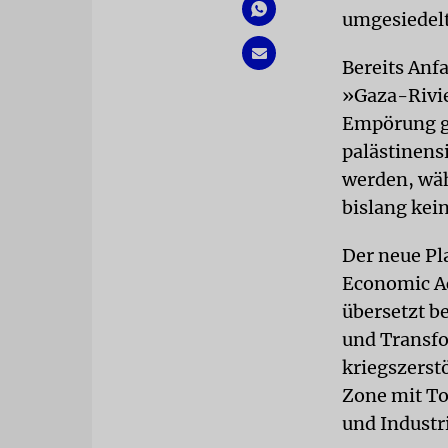
umgesiedel
Bereits Anf
»Gaza-Rivie
Empörung ge
palästinens
werden, wäh
bislang kei
Der neue Pl
Economic Ac
übersetzt b
und Transfo
kriegszerst
Zone mit To
und Indust