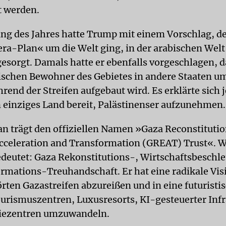
t werden.
ang des Jahres hatte Trump mit einem Vorschlag, de
ra-Plan« um die Welt ging, in der arabischen Welt
sorgt. Damals hatte er ebenfalls vorgeschlagen, d
ischen Bewohner des Gebietes in andere Staaten u
rend der Streifen aufgebaut wird. Es erklärte sich 
n einziges Land bereit, Palästinenser aufzunehmen.
an trägt den offiziellen Namen »Gaza Reconstitutio
celeration and Transformation (GREAT) Trust«. 
edeutet: Gaza Rekonstitutions-, Wirtschaftsbesch
rmations-Treuhandschaft. Er hat eine radikale Vis
örten Gazastreifen abzureißen und in eine futuristi
urismuszentren, Luxusresorts, KI-gesteuerter Infr
riezentren umzuwandeln.