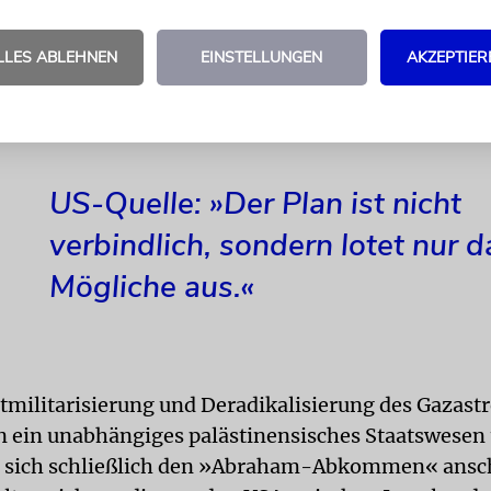
alen Unternehmen und Sicherheitskräften verwaltet
nte unter israelischer Koordination erfolgen. Lang
LLES ABLEHNEN
EINSTELLUNGEN
AKZEPTIER
trukturen seien noch nicht definiert, jedoch soll 
u durch private Investitionen finanziert werden.
US-Quelle: »Der Plan ist nicht
verbindlich, sondern lotet nur d
Mögliche aus.«
tmilitarisierung und Deradikalisierung des Gazastre
n ein unabhängiges palästinensisches Staatswesen
 sich schließlich den »Abraham-Abkommen« anschl