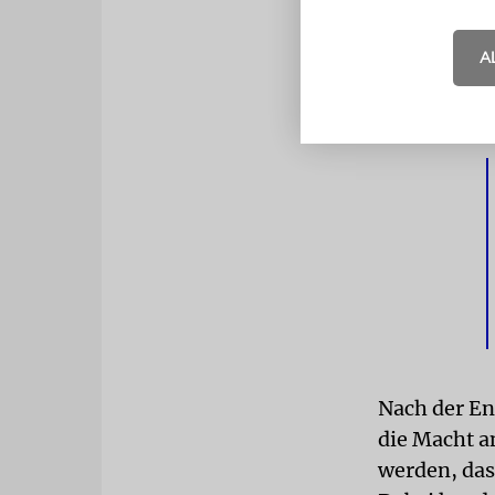
internation
Aufsicht kön
A
Verwaltungss
Wiederaufba
Nach der En
die Macht a
werden, das