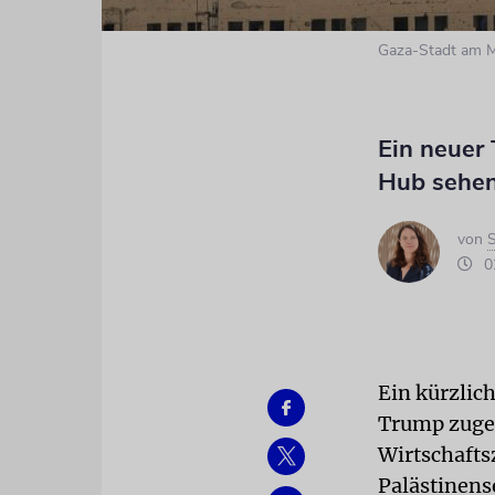
Gaza-Stadt am 
Ein neuer 
Hub sehen
von
S
02
Ein kürzlic
Trump zuges
Wirtschafts
Palästinens