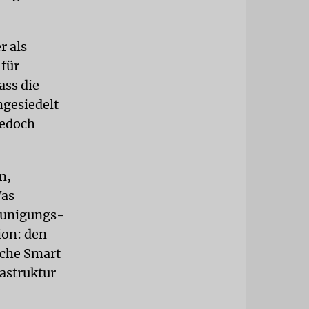
r als
 für
ass die
mgesiedelt
jedoch
n,
Was
leunigungs-
ion: den
sche Smart
astruktur