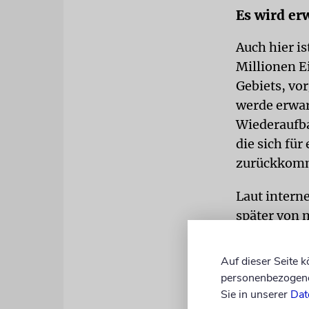
Es wird er
Auch hier i
Millionen E
Gebiets, vo
werde erwar
Wiederaufba
die sich für
zurückkomme
Laut intern
später von 
5.000 Dolla
Jahr lang f
Auf dieser Seite 
personenbezogene 
Gaza soll d
Sie in unserer
Dat
Treuhandsch