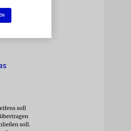
 wird. Die
fristige
EN
der
as
ifens soll
 übertragen
ießen soll.