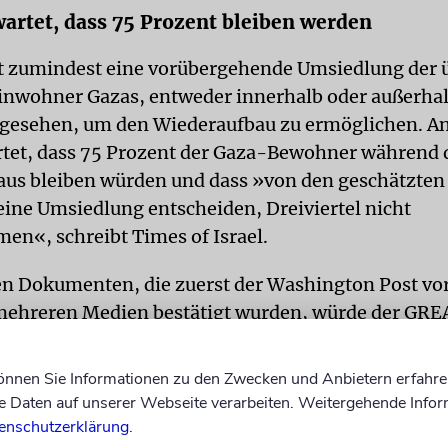
wartet, dass 75 Prozent bleiben werden
st zumindest eine vorübergehende Umsiedlung der 
inwohner Gazas, entweder innerhalb oder außerhal
rgesehen, um den Wiederaufbau zu ermöglichen. A
tet, dass 75 Prozent der Gaza-Bewohner während 
us bleiben würden und dass »von den geschätzten 
 eine Umsiedlung entscheiden, Dreiviertel nicht
n«, schreibt Times of Israel.
en Dokumenten, die zuerst der Washington Post vo
mehreren Medien bestätigt wurden, würde der GRE
r an Ausreisewillige sowie vier Jahre lang Wohngel
inanzielle Nahrungsmittelhilfe in anderen Ländern 
können Sie Informationen zu den Zwecken und Anbietern erfahre
Daten auf unserer Webseite verarbeiten. Weitergehende Infor
em 38-Seiten-Dokument zufolge unter eine vorüb
enschutzerklärung
.
aft unter US-Führung gestellt werden, die zunäch