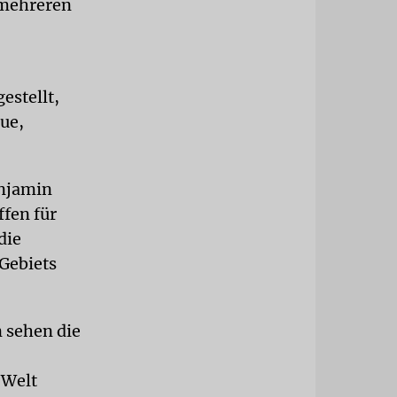
 mehreren
estellt,
ue,
enjamin
ffen für
die
Gebiets
 sehen die
 Welt