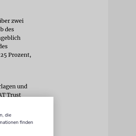
über zwei
b des
ngeblich
des
25 Prozent,
rlagen und
AT Trust
d und ein
zahlen.
n, die
mationen finden
ergehende
st von