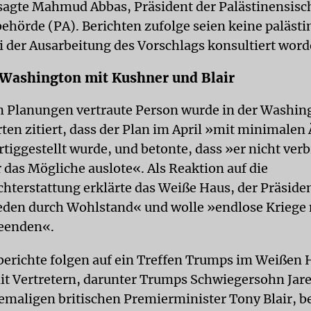
sagte Mahmud Abbas, Präsident der Palästinensisc
hörde (PA). Berichten zufolge seien keine paläst
i der Ausarbeitung des Vorschlags konsultiert word
 Washington mit Kushner und Blair
n Planungen vertraute Person wurde in der Washin
ten zitiert, dass der Plan im April »mit minimale
tiggestellt wurde, und betonte, dass »er nicht verb
 das Mögliche auslote«. Als Reaktion auf die
hterstattung erklärte das Weiße Haus, der Präside
ieden durch Wohlstand« und wolle »endlose Kriege 
eenden«.
erichte folgen auf ein Treffen Trumps im Weißen
t Vertretern, darunter Trumps Schwiegersohn Jar
maligen britischen Premierminister Tony Blair, b