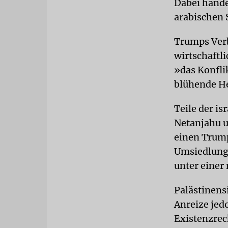
Dabei hande
arabischen
Trumps Ver
wirtschaftl
»das Konfli
blühende H
Teile der i
Netanjahu u
einen Trump
Umsiedlung 
unter eine
Palästinens
Anreize jed
Existenzrec