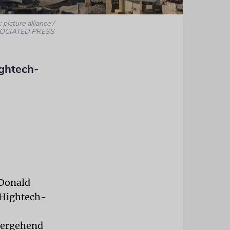
 picture alliance /
OCIATED PRESS
ightech-
 Donald
 Hightech-
übergehend