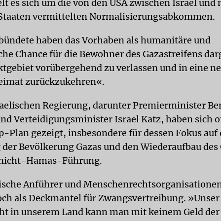
lt es sich um die von den USA zwischen Israel und
 Staaten vermittelten Normalisierungsabkommen.
bündete haben das Vorhaben als humanitäre und
iche Chance für die Bewohner des Gazastreifens darg
ktgebiet vorübergehend zu verlassen und in eine ne
eimat zurückzukehren«.
sraelischen Regierung, darunter Premierminister B
nd Verteidigungsminister Israel Katz, haben sich o
-Plan gezeigt, insbesondere für dessen Fokus auf 
der Bevölkerung Gazas und den Wiederaufbau des 
r nicht-Hamas-Führung.
ische Anführer und Menschenrechtsorganisationen
och als Deckmantel für Zwangsvertreibung. »Unser
ht in unserem Land kann man mit keinem Geld der