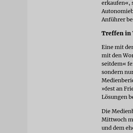
erkaufen«, 
Autonomiebe
Anführer be
Treffen in
Eine mit de
mit den Wor
seitdem« fer
sondern nur
Medienberic
»fest an Fr
Lösungen b
Die Medienb
Mittwoch mi
und dem ehe