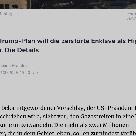
Montag
Foto:
ASS
Trump-Plan will die zerstörte Enklave als H
. Die Details
abine Brandes
.09.2025 13:20 Uhr
h bekanntgewordener Vorschlag, der US-Präsident
chrieben wird, sieht vor, den Gazastreifen in eine
zone umzuwandeln. Die mehr als zwei Millionen
er, die in dem Gebiet leben, sollen zumindest vor