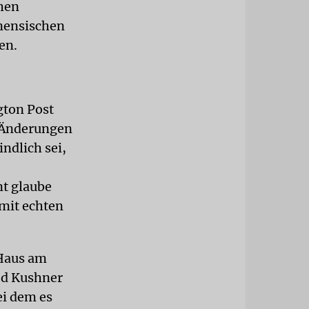
hen
inensischen
en.
gton Post
n Änderungen
indlich sei,
nt glaube
mit echten
 Haus am
ed Kushner
ei dem es