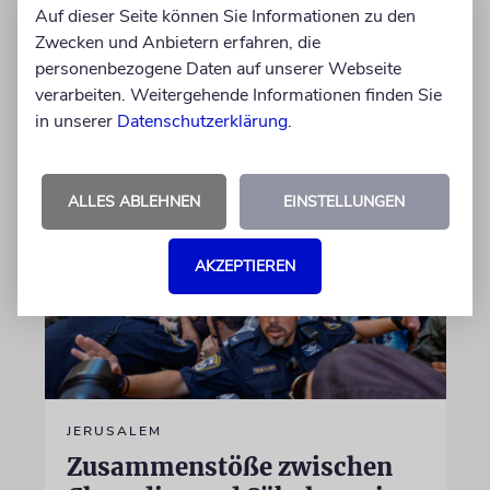
Gaza offen gegen US-Präsident Trump und
Auf dieser Seite können Sie Informationen zu den
dessen »Board of Peace« gestellt. Das könnte
Zwecken und Anbietern erfahren, die
auch am Wahlkampf liegen
personenbezogene Daten auf unserer Webseite
verarbeiten. Weitergehende Informationen finden Sie
in unserer
Datenschutzerklärung
.
09.08.2026
ALLES ABLEHNEN
EINSTELLUNGEN
AKZEPTIEREN
JERUSALEM
Zusammenstöße zwischen