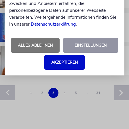
Zwecken und Anbietern erfahren, die
personenbezogene Daten auf unserer Webseite
verarbeiten. Weitergehende Informationen finden Sie
BERLINALE
in unserer
Datenschutzerklärung
.
Als Tilo Jung an Wim Wenders
scheiterte
ALLES ABLEHNEN
EINSTELLUNGEN
MEINUNG
Jeffrey Epstein: Ein schlechter Mensch
AKZEPTIEREN
1
2
3
4
5
…
34