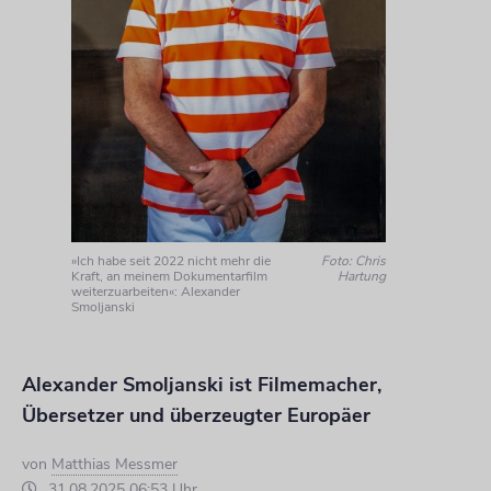
»Ich habe seit 2022 nicht mehr die
Foto: Chris
Kraft, an meinem Dokumentarfilm
Hartung
weiterzuarbeiten«: Alexander
Smoljanski
Alexander Smoljanski ist Filmemacher,
Übersetzer und überzeugter Europäer
von
Matthias Messmer
31.08.2025 06:53 Uhr