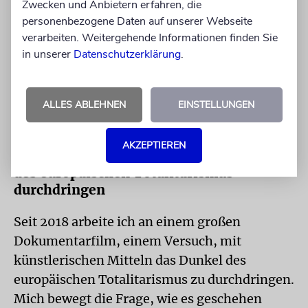
Zwecken und Anbietern erfahren, die
jüdischer Weisheit, diese besondere Art von
personenbezogene Daten auf unserer Webseite
Neugier, der Drang, Fragen zu stellen, Dinge
verarbeiten. Weitergehende Informationen finden Sie
zu hinterfragen. Ethik, Moral, Bildung,
in unserer
Datenschutzerklärung
.
Gerechtigkeit – all das spielte für mich immer
eine große Rolle. Und natürlich dieser Humor,
der oft ein bisschen schräg, manchmal
ALLES ABLEHNEN
EINSTELLUNGEN
traurig, aber immer klug ist.
AKZEPTIEREN
Mit künstlerischen Mitteln das Dunkel
des europäischen Totalitarismus
durchdringen
Seit 2018 arbeite ich an einem großen
Dokumentarfilm, einem Versuch, mit
künstlerischen Mitteln das Dunkel des
europäischen Totalitarismus zu durchdringen.
Mich bewegt die Frage, wie es geschehen