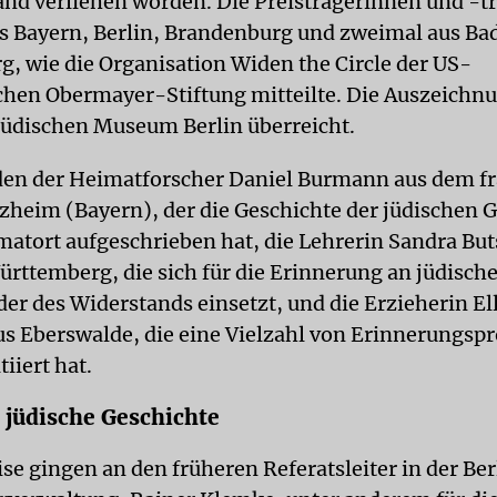
and verliehen worden. Die Preisträgerinnen und -t
 Bayern, Berlin, Brandenburg und zweimal aus Ba
, wie die Organisation Widen the Circle der US-
hen Obermayer-Stiftung mitteilte. Die Auszeichn
üdischen Museum Berlin überreicht.
en der Heimatforscher Daniel Burmann aus dem f
zheim (Bayern), der die Geschichte der jüdischen 
atort aufgeschrieben hat, die Lehrerin Sandra But
rttemberg, die sich für die Erinnerung an jüdisch
der des Widerstands einsetzt, und die Erzieherin El
s Eberswalde, die eine Vielzahl von Erinnerungspr
tiiert hat.
r jüdische Geschichte
se gingen an den früheren Referatsleiter in der Ber