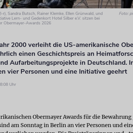
l-r), Sandra Butsch, Rainer Klemke, Ellen Grünwald, und
Foto: pi
tiative Lern- und Gedenkort Hotel Silber e.V. sitzen bei
der Obermayer-Awards 2026
Jahr 2000 verleiht die US-amerikanische Ob
ährlich einen Geschichtspreis an Heimatfors
nd Aufarbeitungsprojekte in Deutschland. I
n vier Personen und eine Initiative geehrt
8:08 Uhr
ikanischen Obermayer Awards für die Bewahrung 
sind am Sonntag in Berlin an vier Personen und eine