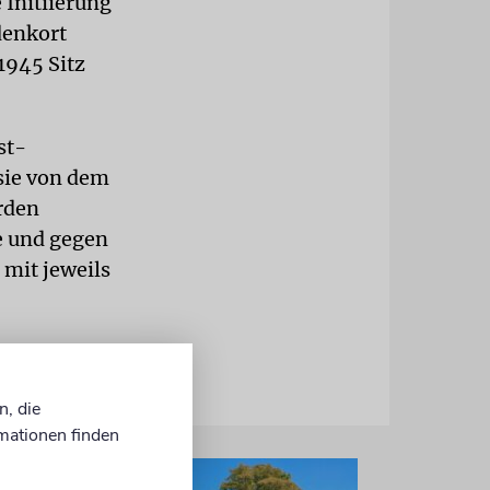
 Initiierung
denkort
 1945 Sitz
st-
sie von dem
rden
e und gegen
 mit jeweils
n, die
mationen finden