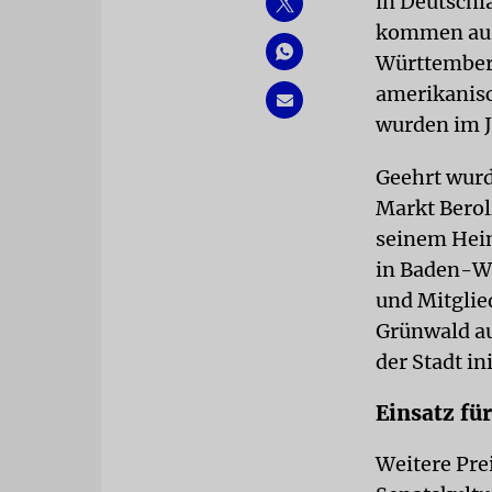
in Deutschl
kommen aus
Württemberg
amerikanisc
wurden im J
Geehrt wurd
Markt Berol
seinem Heim
in Baden-Wü
und Mitglie
Grünwald au
der Stadt ini
Einsatz fü
Weitere Prei