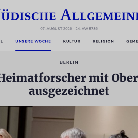
07. AUGUST 2026
– 24. AW 5786
EL
UNSERE WOCHE
KULTUR
RELIGION
GEME
BERLIN
 Heimatforscher mit Obe
ausgezeichnet