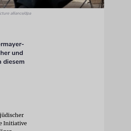
cture alliance/dpa
ermayer-
cher und
n diesem
jüdischer
 Initiative