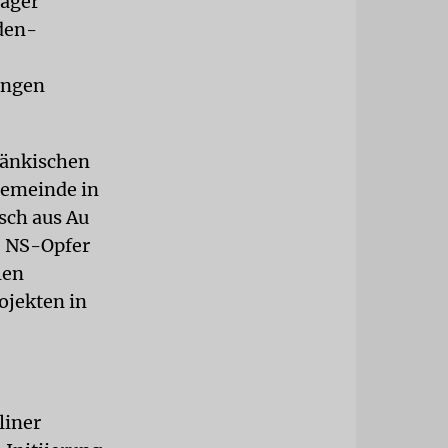
räger
den-
ungen
ränkischen
Gemeinde in
sch aus Au
e NS-Opfer
len
ojekten in
liner