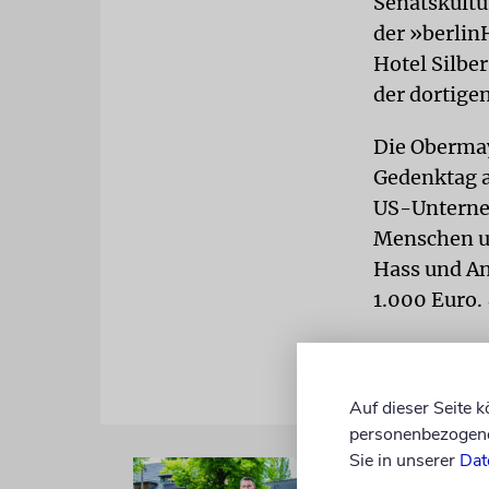
Senatskultu
der »berlin
Hotel Silber
der dortige
Die Obermay
Gedenktag a
US-Unterne
Menschen un
Hass und An
1.000 Euro.
Auf dieser Seite 
personenbezogene 
Sie in unserer
Dat