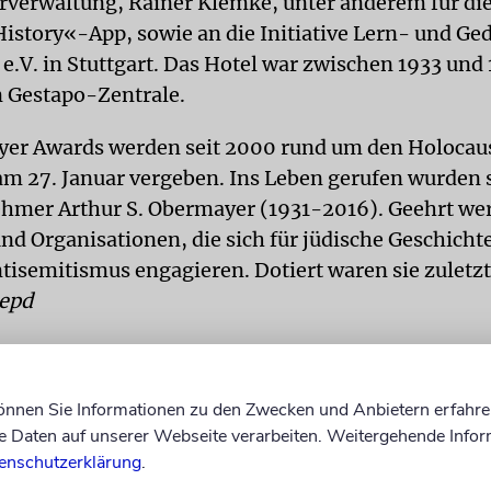
rverwaltung, Rainer Klemke, unter anderem für die
History«-App, sowie an die Initiative Lern- und Ge
 e.V. in Stuttgart. Das Hotel war zwischen 1933 und
n Gestapo-Zentrale.
er Awards werden seit 2000 rund um den Holocau
m 27. Januar vergeben. Ins Leben gerufen wurden 
hmer Arthur S. Obermayer (1931-2016). Geehrt we
d Organisationen, die sich für jüdische Geschicht
tisemitismus engagieren. Dotiert waren sie zuletzt
epd
können Sie Informationen zu den Zwecken und Anbietern erfahre
Daten auf unserer Webseite verarbeiten. Weitergehende Infor
enschutzerklärung
.