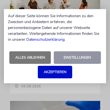
Auf dieser Seite können Sie Informationen zu den
Zwecken und Anbietern erfahren, die
personenbezogene Daten auf unserer Webseite
verarbeiten. Weitergehende Informationen finden Sie
GESCHICHTE
in unserer
Datenschutzerklärung
.
Bedrohlich aktuell
Ein Forschungsprojekt von NS-Dokuzentrum
ALLES ABLEHNEN
EINSTELLUNGEN
und Lenbachhaus untersucht, wie völkische
Gedanken vor dem Ersten Weltkrieg wirkten
AKZEPTIEREN
von Luis Gruhler
05.08.2026