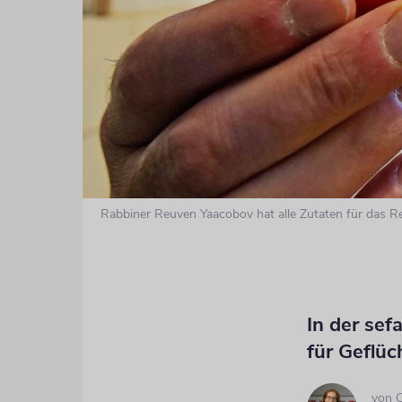
Rabbiner Reuven Yaacobov hat alle Zutaten für das R
In der se
für Geflüc
von
C