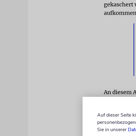
gekaschert 
aufkommen
An diesem A
Kochtopf auf
dem Sesamöl
Auf dieser Seite 
Uhr am Vorm
personenbezogene 
Potsdam in e
Sie in unserer
Dat
verspricht e