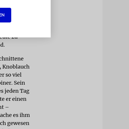
und möchte
EN
 schenken.
 nach Berlin
eute zu
d.
schnittene
n, Knoblauch
r so viel
iner. Sein
es jeden Tag
te er einen
ht –
mache es ihm
nsch gewesen