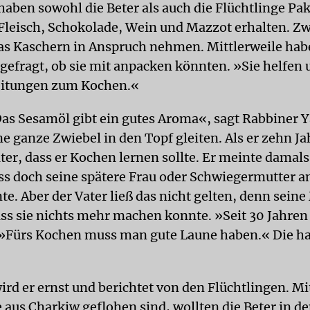
haben sowohl die Beter als auch die Flüchtlinge Pa
leisch, Schokolade, Wein und Mazzot erhalten. Zwe
as Kaschern in Anspruch nehmen. Mittlerweile ha
 gefragt, ob sie mit anpacken könnten. »Sie helfen 
eitungen zum Kochen.«
as Sesamöl gibt ein gutes Aroma«, sagt Rabbiner 
ne ganze Zwiebel in den Topf gleiten. Als er zehn Ja
ter, dass er Kochen lernen sollte. Er meinte damal
ss doch seine spätere Frau oder Schwiegermutter 
e. Aber der Vater ließ das nicht gelten, denn seine
ass sie nichts mehr machen konnte. »Seit 30 Jahren
»Fürs Kochen muss man gute Laune haben.« Die ha
ird er ernst und berichtet von den Flüchtlingen. Mi
e aus Charkiw geflohen sind, wollten die Beter in d