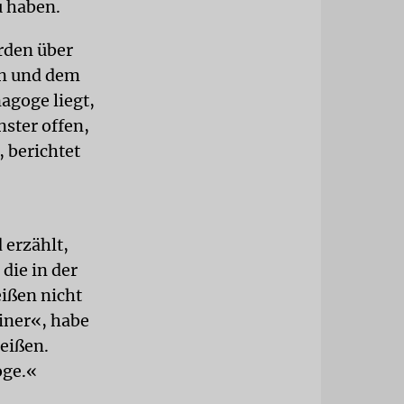
u haben.
erden über
en und dem
agoge liegt,
ster offen,
 berichtet
 erzählt,
die in der
ißen nicht
iner«, habe
heißen.
oge.«