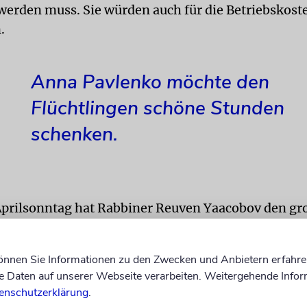
werden muss. Sie würden auch für die Betriebskost
.
Anna Pavlenko möchte den
Flüchtlingen schöne Stunden
schenken.
prilsonntag hat Rabbiner Reuven Yaacobov den gr
 die heiße Platte gestellt. Vergnügt öffnet er die F
 und lässt es langsam in den erhitzten Topf laufen.
können Sie Informationen zu den Zwecken und Anbietern erfahre
ittag, und um 15 Uhr möchte er mitsamt dem Esse
Daten auf unserer Webseite verarbeiten. Weitergehende Infor
inem Flüchtlingsheim sein. »Bis dahin ist alles fer
enschutzerklärung
.
r.