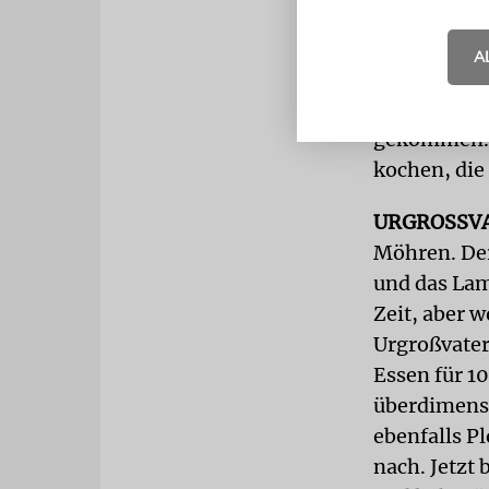
Anna, eine 
A
ihn mit Flü
Die 34-Jähr
gekommen. N
kochen, die
URGROSSV
Möhren. Der
und das Lam
Zeit, aber w
Urgroßvater
Essen für 10
überdimensi
ebenfalls P
nach. Jetzt