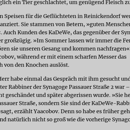
glich ein Tier geschlachtet, um genügend Fleisch z
en Speisen für die Geflüchteten in Reinickendorf w
anziert. Sie stammen von Betern, »guten Mensch
«. Auch Kunden des KaDeWe, das gegenüber der Syn
er großzügig. »Im Sommer lassen wir immer die Fen
ren sie unseren Gesang und kommen nachfragen«,
obov, während er mit einem scharfen Messer das
 von den Knochen auslöst.
 Herr habe einmal das Gespräch mit ihm gesucht und
ater Rabbiner der Synagoge Passauer Straße 2 war – 
 geschändet und später abgerissen wurde. »Sie he
assauer Straße, sondern Sie sind der KaDeWe-Rabb
esagt, erzählt Yaacobov. Denn so habe es früher ge
ind natürlich nicht so groß wie die vorherige Synag