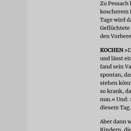
Zu Pessach 
koscherem F
Tage wird d
Geflüchtete
den Vorber
KOCHEN
»D
und lässt ei
fand sein Va
spontan, da
stehen könnt
so krank, d
nun.« Und: 
diesem Tag.
Aber dann w
Kindern, di