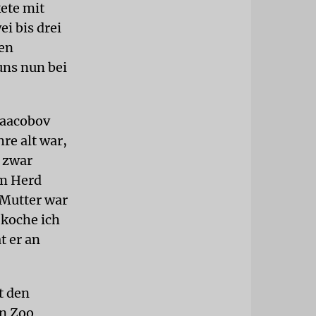
kete mit
i bis drei
ben
uns nun bei
Yaacobov
hre alt war,
s zwar
am Herd
 Mutter war
 koche ich
t er an
t den
en Zoo