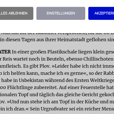
Beterin der Gemeinde, hatte unlängst Geburtstag 
LLES ABLEHNEN
EINSTELLUNGEN
AKZEPTIER
chtlingen nachfeiern, um ihnen schöne Stunden zu
ige ist vor 20 Jahren aus dem ukrainischen Charkiw
un hat ihr der Rabbiner versprochen, für die 60 L
 in diesen Tagen aus ihrer Heimatstadt geflohen sin
ATER
In einer großen Plastikschale liegen klein ge
 Reis wartet noch in Beuteln, ebenso Chillischote
mfleisch. Es gibt Plov. »Leider habe ich nicht imme
o ich helfen kann, mache ich es gerne«, so der Rabb
 habe in Usbekistan während des Ersten Weltkrieg
00 Flüchtlinge zubereitet. Auf einer Feuerstelle hat
onalen Topf und täglich das gleiche Gericht gekoc
lov. »Und nun stehe ich am Topf in der Küche und 
 bin ich dran.« Sein Urgroßvater sei ein reicher Me