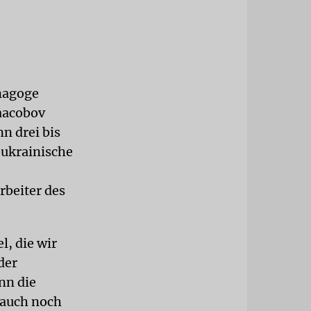
ynagoge
Yaacobov
nn drei bis
 ukrainische
rbeiter des
l, die wir
der
nn die
 auch noch