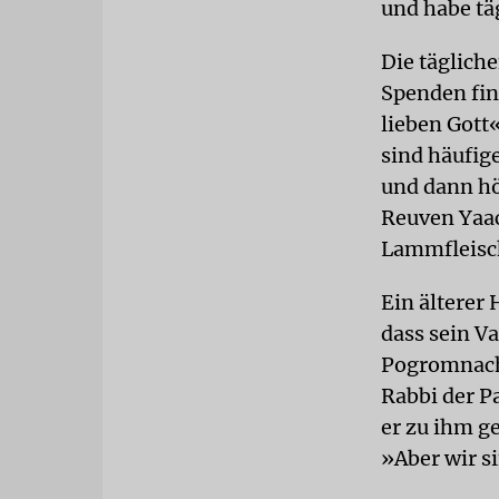
und habe tä
Die täglich
Spenden fin
lieben Gott
sind häufig
und dann hö
Reuven Yaac
Lammfleisch
Ein älterer
dass sein V
Pogromnacht
Rabbi der P
er zu ihm g
»Aber wir s