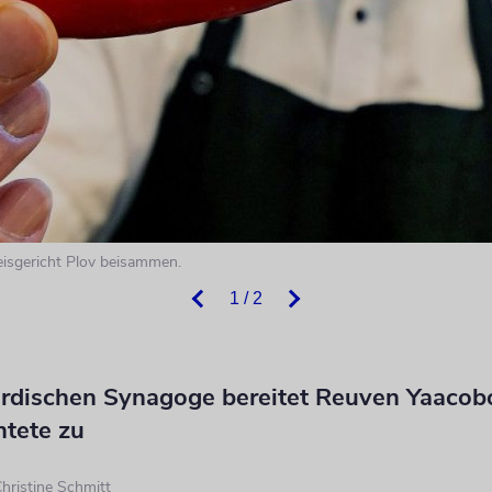
eisgericht Plov beisammen.
1 / 2
fardischen Synagoge bereitet Reuven Yaacob
htete zu
hristine Schmitt