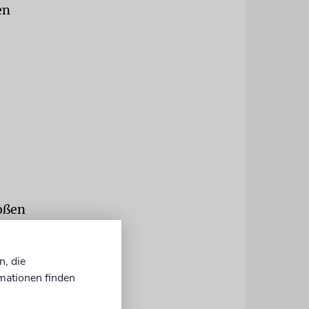
en
oßen
lasche mit
 Es ist zehn
n, die
n in
mationen finden
tig«,