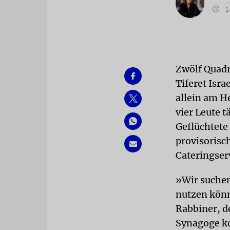
14
Zwölf Quadr
Tiferet Isr
allein am He
vier Leute 
Geflüchtete
provisorisc
Cateringser
»Wir suchen
nutzen könn
Rabbiner, d
Synagoge ko