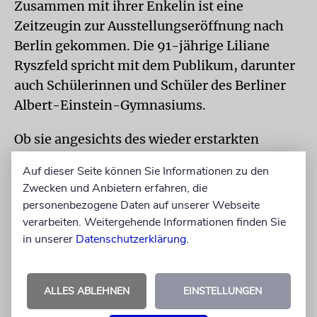
Zusammen mit ihrer Enkelin ist eine
Zeitzeugin zur Ausstellungseröffnung nach
Berlin gekommen. Die 91-jährige Liliane
Rysz­feld spricht mit dem Publikum, darunter
auch Schülerinnen und Schüler des Berliner
Albert-Einstein-Gymnasiums.
Ob sie angesichts des wieder erstarkten
Antisemitismus Angst habe, wird sie von
Auf dieser Seite können Sie Informationen zu den
einem der Schüler gefragt. Die alte Frau
Zwecken und Anbietern erfahren, die
verneint, die Situation für Juden sei nie
personenbezogene Daten auf unserer Webseite
einfach gewesen, sagt sie. Deshalb besuche
verarbeiten. Weitergehende Informationen finden Sie
sie auch Schulen, um Erinnerungsarbeit zu
in unserer
Datenschutzerklärung
.
leisten. Doch solle man optimistisch in die
Zukunft schauen, so ihr Credo.
ALLES ABLEHNEN
EINSTELLUNGEN
Zum Abschluss liest Ryszfeld einige Zeilen aus