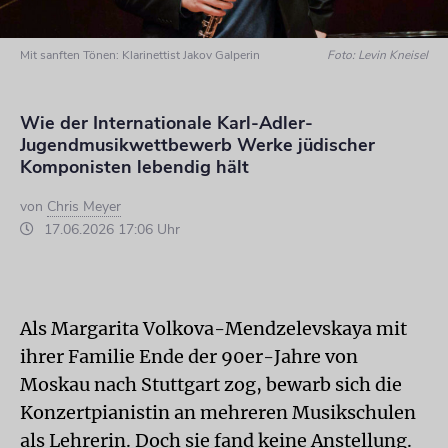
Mit sanften Tönen: Klarinettist Jakov Galperin
Foto: Levin Kneisel
Wie der Internationale Karl-Adler-
Jugendmusikwettbewerb Werke jüdischer
Komponisten lebendig hält
von
Chris Meyer
17.06.2026 17:06 Uhr
Als Margarita Volkova-Mendzelevskaya mit
ihrer Familie Ende der 90er-Jahre von
Moskau nach Stuttgart zog, bewarb sich die
Konzertpianistin an mehreren Musikschulen
als Lehrerin. Doch sie fand keine Anstellung.