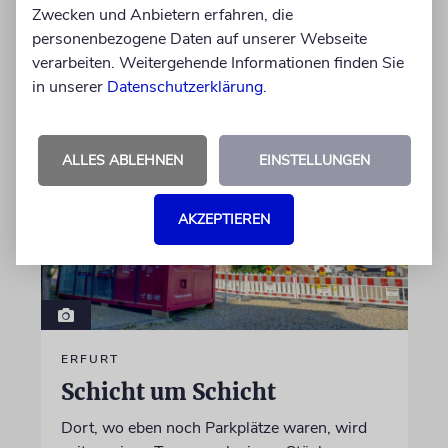
ermöglicht
Zwecken und Anbietern erfahren, die
personenbezogene Daten auf unserer Webseite
verarbeiten. Weitergehende Informationen finden Sie
von Christine Schmitt
in unserer
Datenschutzerklärung
.
05.08.2026
ALLES ABLEHNEN
EINSTELLUNGEN
AKZEPTIEREN
ERFURT
Schicht um Schicht
Dort, wo eben noch Parkplätze waren, wird