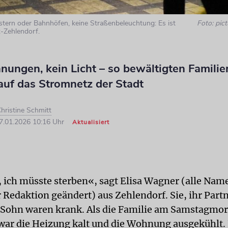
nstern oder Bahnhöfen, keine Straßenbeleuchtung: Es ist
Foto: pict
z-Zehlendorf.
nungen, kein Licht – so bewältigten Familie
auf das Stromnetz der Stadt
hristine Schmitt
7.01.2026 10:16 Uhr
Aktualisiert
, ich müsste sterben«, sagt Elisa Wagner (alle Nam
 Redaktion geändert) aus Zehlendorf. Sie, ihr Part
 Sohn waren krank. Als die Familie am Samstagmo
war die Heizung kalt und die Wohnung ausgekühlt. 