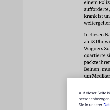
einem Poliz
aufforderte
krank ist u
weitergehen
In diesen N
ab 18 Uhr w
Wagners Soh
quartierte s
packte ihre
Beinen, mus
um Medikam
Die Wohnung
Auf dieser Seite 
betroffen w
personenbezogene 
werden. »La
Sie in unserer
Dat
nicht schaf