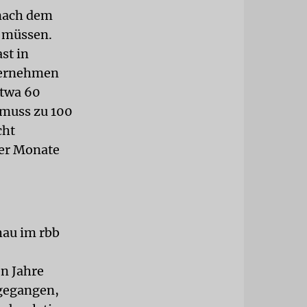
 nach dem
n müssen.
st in
ternehmen
etwa 60
 muss zu 100
cht
ger Monate
hau im rbb
n Jahre
bgegangen,