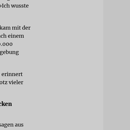
»Ich wusste
 kam mit der
ach einem
0.000
mgebung
, erinnert
otz vieler
cken
sagen aus