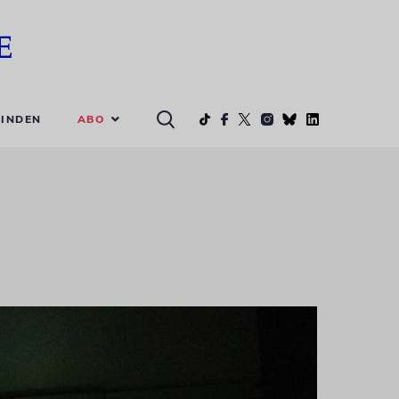
ABO
INDEN