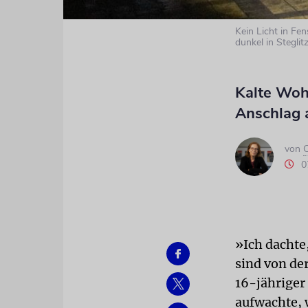
Kein Licht in Fe
dunkel in Steglit
Kalte Woh
Anschlag 
von
C
0
»Ich dachte
sind von der
16-jähriger
aufwachte, 