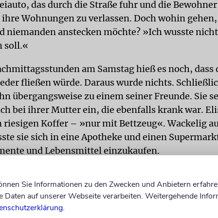
eiauto, das durch die Straße fuhr und die Bewohner
, ihre Wohnungen zu verlassen. Doch wohin gehen
nd niemanden anstecken möchte? »Ich wusste nicht,
 soll.«
achmittagsstunden am Samstag hieß es noch, dass 
ieder fließen würde. Daraus wurde nichts. Schließli
n übergangsweise zu einem seiner Freunde. Sie se
ich bei ihrer Mutter ein, die ebenfalls krank war. E
n riesigen Koffer – »nur mit Bettzeug«. Wackelig a
ste sie sich in eine Apotheke und einen Supermark
ente und Lebensmittel einzukaufen.
 ihrer Mutter in Lichterfelde, die nicht vom Strom
können Sie Informationen zu den Zwecken und Anbietern erfahre
ar, war zunächst auch nicht richtig warm, konnte a
Daten auf unserer Webseite verarbeiten. Weitergehende Infor
nge würde ich es, ohne gesundheitlichen Schaden
enschutzerklärung
.
fen, dachte ich mir«, blickt Wagner zurück. Dazu k