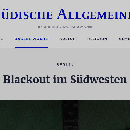
07. AUGUST 2026
– 24. AW 5786
EL
UNSERE WOCHE
KULTUR
RELIGION
GEME
BERLIN
Blackout im Südwesten