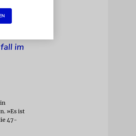
unbeschadet
 auf? Und
EN
all im
in
. »Es ist
die 47-