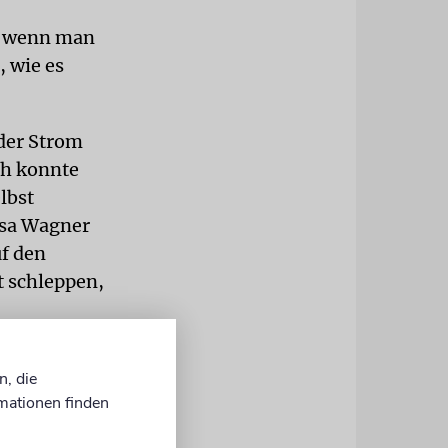
, wenn man
 wie es
der Strom
ch konnte
lbst
lisa Wagner
uf den
t schleppen,
ausfall
n, die
ber geheizt
mationen finden
 zu nehmen,
amen die