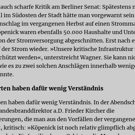
t auch scharfe Kritik am Berliner Senat: Spätestens
l im Südosten der Stadt hätte man vorgewarnt sei
schlag im vergangenen Herbst auf einen Stromma
penick waren ebenfalls 50.000 Haushalte und Un
von der Stromversorgung abgeschnitten. Erst nach 
f der Strom wieder. »Unsere kritische Infrastruktur
chützt werden«, unterstreicht Wagner. Sie kann ni
wie es zu zwei solchen Anschlägen innerhalb weni
nnte.
ten haben dafür wenig Verständnis
en haben dafür wenig Verständnis. In der Abendsc
andesbranddirektor a.D. Frieder Kircher die
erungen, die man aus den Vorfällen der vergangene
, kritisch: »Köpenick ist noch relativ glimpflich a