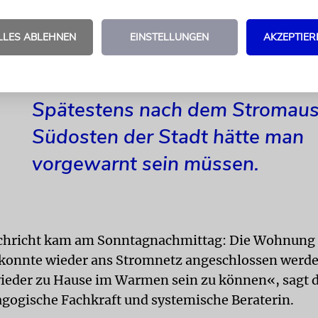
den die Rohre in der eigenen Wohnung die Kälte 
 Wer käme im schlimmsten Fall für einen Schaden
LLES ABLEHNEN
EINSTELLUNGEN
AKZEPTIER
ste Frage: Wann gibt es endlich wieder Strom?
Spätestens nach dem Stromausf
Südosten der Stadt hätte man
vorgewarnt sein müssen.
achricht kam am Sonntagnachmittag: Die Wohnung 
konnte wieder ans Stromnetz angeschlossen werden
wieder zu Hause im Warmen sein zu können«, sagt 
agogische Fachkraft und systemische Beraterin.