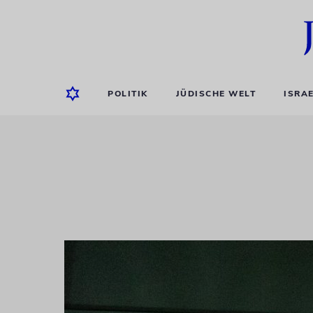
POLITIK
JÜDISCHE WELT
ISRA