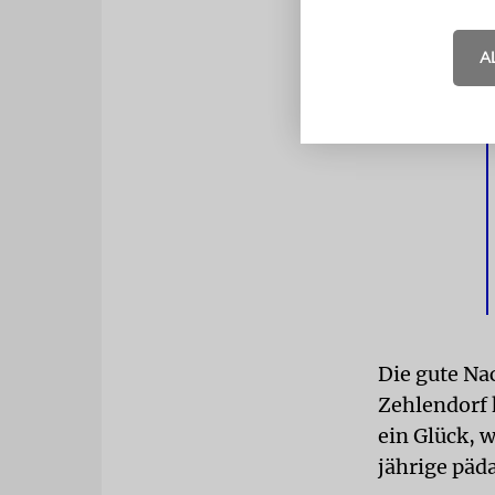
Sorgen: Wür
überstehen?
A
die wichtig
Die gute N
Zehlendorf 
ein Glück, 
jährige päd