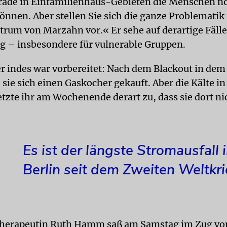
erade in Einfamilienhaus-Gebieten die Menschen no
können. Aber stellen Sie sich die ganze Problemati
trum von Marzahn vor.« Er sehe auf derartige Fälle 
g – insbesondere für vulnerable Gruppen.
r indes war vorbereitet: Nach dem Blackout in de
 sie sich einen Gaskocher gekauft. Aber die Kälte in
zte ihr am Wochenende derart zu, dass sie dort ni
Es ist der längste Stromausfall 
Berlin seit dem Zweiten Weltkri
therapeutin Ruth Hamm saß am Samstag im Zug vo