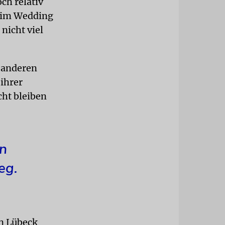
ch relativ
k im Wedding
nicht viel
m anderen
 ihrer
cht bleiben
in
eg.
n Lübeck