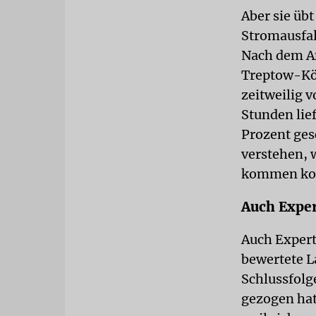
Aber sie üb
Stromausfal
Nach dem An
Treptow-Kö
zeitweilig 
Stunden lie
Prozent ges
verstehen, 
kommen ko
Auch Exper
Auch Expert
bewertete L
Schlussfolg
gezogen hat