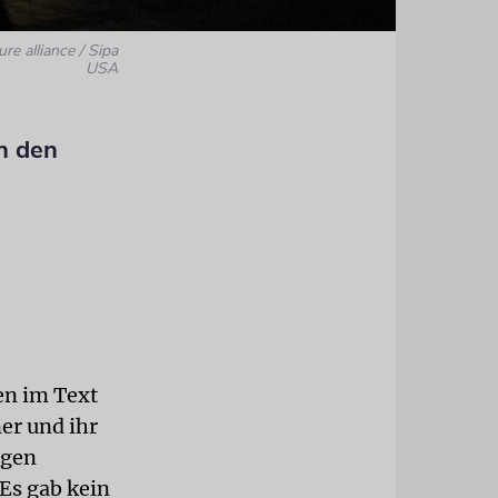
ure alliance / Sipa
USA
n den
en im Text
ner und ihr
rgen
Es gab kein