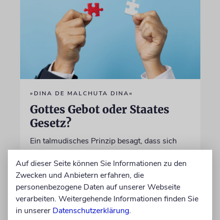
»DINA DE MALCHUTA DINA«
Gottes Gebot oder Staates
Gesetz?
Ein talmudisches Prinzip besagt, dass sich
fromme Juden auch an das Gesetz ihres
Auf dieser Seite können Sie Informationen zu den
Landes halten müssen. Doch was geschieht,
Zwecken und Anbietern erfahren, die
wenn dies mit den Pflichten der Religion
personenbezogene Daten auf unserer Webseite
kollidiert?
verarbeiten. Weitergehende Informationen finden Sie
in unserer
Datenschutzerklärung
.
von Rabbiner Daniel Fabian