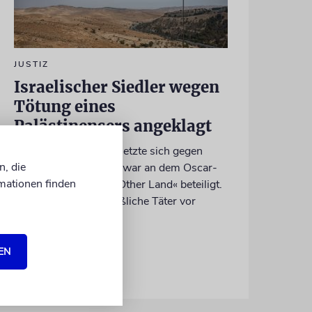
JUSTIZ
Israelischer Siedler wegen
Tötung eines
Palästinensers angeklagt
Der getötete Aktivist setzte sich gegen
n, die
Siedlergewalt ein und war an dem Oscar-
mationen finden
prämierten Film »No Other Land« beteiligt.
Jetzt steht der mutmaßliche Täter vor
Gericht
EN
07.08.2026