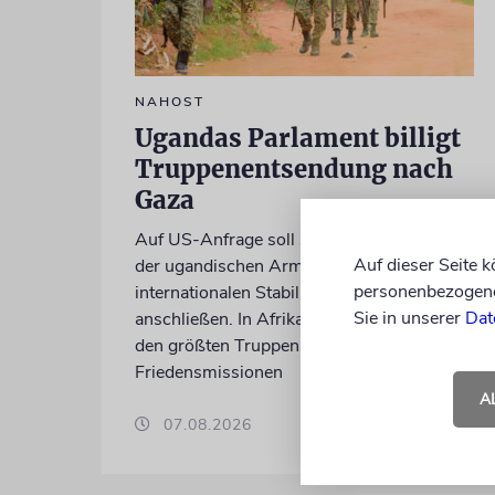
NAHOST
Ugandas Parlament billigt
Truppenentsendung nach
Gaza
Auf US-Anfrage soll sich ein Kontingent
Auf dieser Seite 
der ugandischen Armee der geplanten
personenbezogene 
internationalen Stabilisierungstruppe
Sie in unserer
Dat
anschließen. In Afrika zählt das Land zu
den größten Truppenstellern für
Friedensmissionen
A
07.08.2026