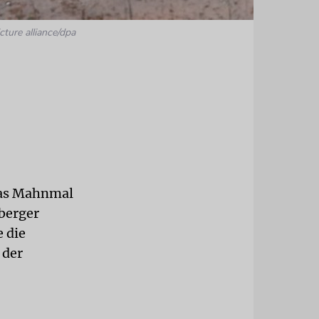
cture alliance/dpa
Das Mahnmal
iberger
e die
 der