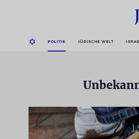
POLITIK
JÜDISCHE WELT
ISRA
Unbekannt