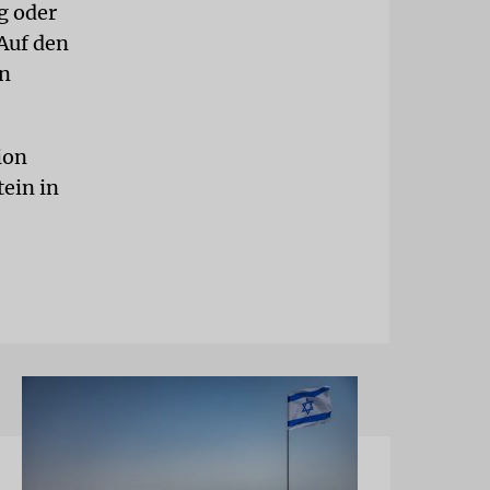
g oder
Auf den
en
ion
ein in