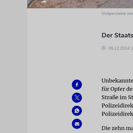
Stolpersteine we
Der Staats
05.12.2024 1
Unbekannte 
für Opfer d
Straße im St
Polizeidire
Polizeidire
Die zehn ma