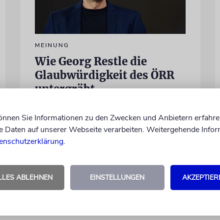
MEINUNG
Wie Georg Restle die
Glaubwürdigkeit des ÖRR
untergräbt
Nach dem X-Post des Journalisten hat sich
können Sie Informationen zu den Zwecken und Anbietern erfahre
Felix Schotland, Vorstand der Synagogen-
Daten auf unserer Webseite verarbeiten. Weitergehende Infor
Gemeinde Köln, an WDR-
enschutzerklärung
.
Programmdirektorin Andrea Schafarczyk
gewandt. Wir dokumentieren das
Schreiben im Wortlaut
LLES ABLEHNEN
EINSTELLUNGEN
AKZEPTIER
von Felix Schotland
07.08.2026