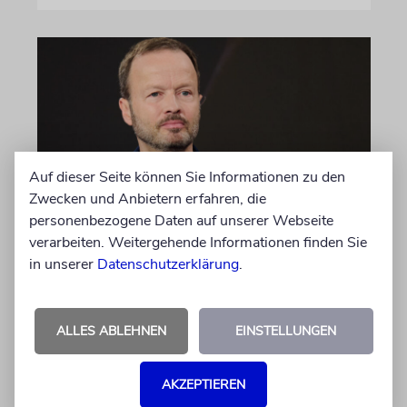
Auf dieser Seite können Sie Informationen zu den
Zwecken und Anbietern erfahren, die
personenbezogene Daten auf unserer Webseite
MEINUNG
verarbeiten. Weitergehende Informationen finden Sie
Wie Georg Restle die
in unserer
Datenschutzerklärung
.
Glaubwürdigkeit des ÖRR
untergräbt
ALLES ABLEHNEN
EINSTELLUNGEN
Nach dem X-Post des Journalisten hat sich
Felix Schotland, Vorstand der Synagogen-
AKZEPTIEREN
Gemeinde Köln, an WDR-