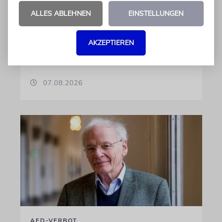
landen
ALLES ABLEHNEN
EINSTELLUNGEN
Beim Kauf der Maschine wurde bewusst auf
das System »FalconEye« verzichtet, weil der
israelische Rüstungskonzern Elbit Systems an
AKZEPTIEREN
dem Produkt beteiligt ist
07.08.2026
AFD-VERBOT