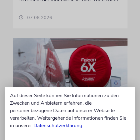
07.08.2026
Auf dieser Seite können Sie Informationen zu den
Zwecken und Anbietern erfahren, die
DUBLIN
personenbezogene Daten auf unserer Webseite
Wegen Israel-Boykott:
verarbeiten. Weitergehende Informationen finden Sie
Irisches Regierungsflugzeug
in unserer
Datenschutzerklärung
.
kann nicht mehr im Nebel