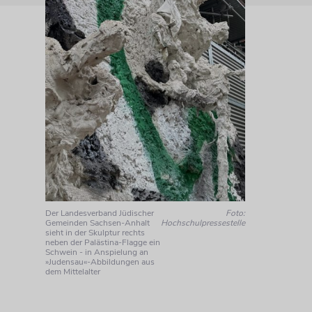
Der Landesverband Jüdischer
Foto:
Gemeinden Sachsen-Anhalt
Hochschulpressestelle
sieht in der Skulptur rechts
neben der Palästina-Flagge ein
Schwein - in Anspielung an
»Judensau«-Abbildungen aus
dem Mittelalter