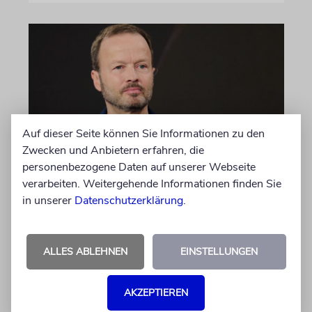
Auf dieser Seite können Sie Informationen zu den
Zwecken und Anbietern erfahren, die
personenbezogene Daten auf unserer Webseite
MEINUNG
verarbeiten. Weitergehende Informationen finden Sie
Wie Georg Restle die
in unserer
Datenschutzerklärung
.
Glaubwürdigkeit des ÖRR
untergräbt
ALLES ABLEHNEN
EINSTELLUNGEN
Nach dem X-Post des Journalisten hat sich
Felix Schotland, Vorstand der Synagogen-
Gemeinde Köln, an WDR-
AKZEPTIEREN
Programmdirektorin Andrea Schafarczyk