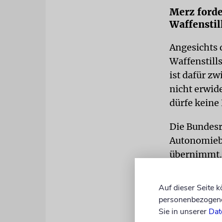
Merz forde
Waffenstil
Angesichts 
Waffenstills
ist dafür z
nicht erwid
dürfe keine 
Die Bundesre
Autonomieb
übernimmt. 
erklärte er
Palästina g
Auf dieser Seite 
personenbezogene 
Sie in unserer
Dat
LESEN SIE