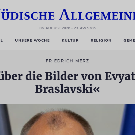
06. AUGUST 2026
– 23. AW 5786
EL
UNSERE WOCHE
KULTUR
RELIGION
GEME
FRIEDRICH MERZ
 über die Bilder von Evy
Braslavski«