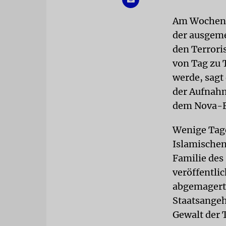
Am Wochenen
der ausgeme
den Terrori
von Tag zu T
werde, sagt
der Aufnahm
dem Nova-Fe
Wenige Tage
Islamischen
Familie des
veröffentlic
abgemagerte 
Staatsangeh
Gewalt der T