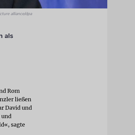
cture alliance/dpa
n als
und Rom
nzler ließen
tar David und
l und
ld«, sagte