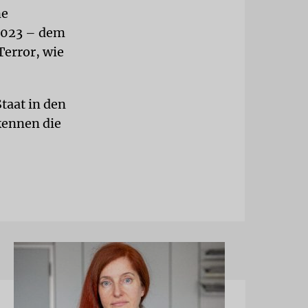
ne
2023 – dem
Terror, wie
taat in den
kennen die