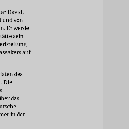
ar David,
t und von
ln. Er werde
tätte sein
Verbreitung
assakers auf
isten des
. Die
s
über das
eutsche
mer in der