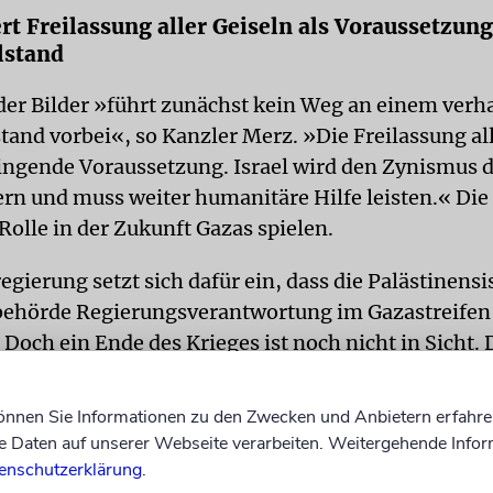
rt Freilassung aller Geiseln als Voraussetzung
lstand
der Bilder »führt zunächst kein Weg an einem verh
tand vorbei«, so Kanzler Merz. »Die Freilassung al
wingende Voraussetzung. Israel wird den Zynismus
ern und muss weiter humanitäre Hilfe leisten.« Di
Rolle in der Zukunft Gazas spielen.
gierung setzt sich dafür ein, dass die Palästinensi
ehörde Regierungsverantwortung im Gazastreifen
Doch ein Ende des Krieges ist noch nicht in Sicht.
st am Sonntag, so lange zu kämpfen, bis ein souverä
egründet worden sei.
können Sie Informationen zu den Zwecken und Anbietern erfahre
Daten auf unserer Webseite verarbeiten. Weitergehende Infor
enschutzerklärung
.
 AUCH