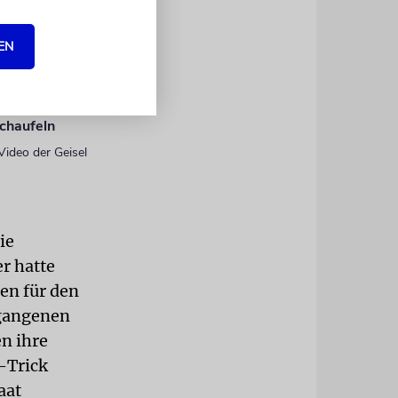
o
EN
n im Gazastreifen
chaufeln
Video der Geisel
ie
r hatte
en für den
rgangenen
en ihre
-Trick
aat