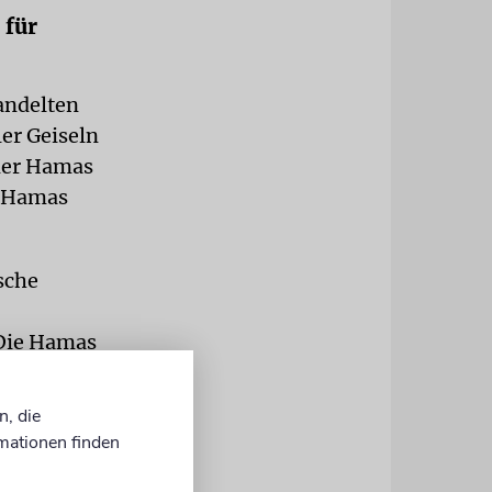
 für
andelten
ler Geiseln
 der Hamas
e Hamas
sche
 Die Hamas
ner Staat
n, die
mationen finden