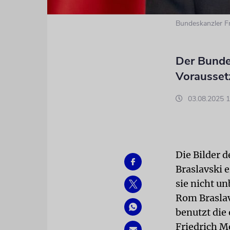
Bundeskanzler Fr
Der Bundes
Vorausset
03.08.2025 1
Die Bilder 
Braslavski 
sie nicht un
Rom Braslavs
benutzt die
Friedrich M