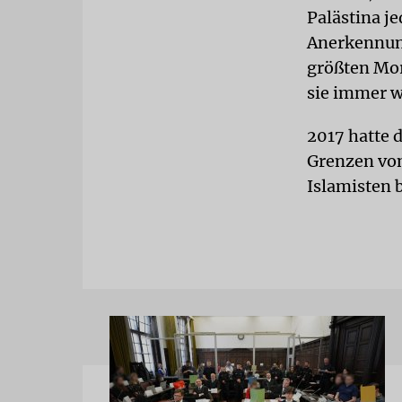
Palästina je
Anerkennun
größten Mor
sie immer w
2017 hatte d
Grenzen von
Islamisten b