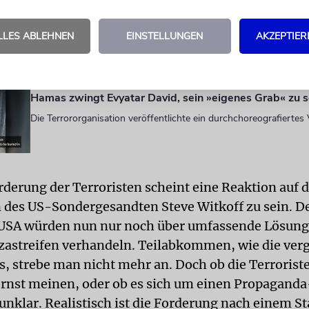
Islamischer Dschihad veröffentlicht neues Geisel-Vide
LLES ABLEHNEN
EINSTELLUNGEN
AKZEPTIER
Seit fast zwei Jahren wird der 21 Jahre alte Israeli von Terroriste
festgehalten
Hamas zwingt Evyatar David, sein »eigenes Grab« zu s
Die Terrororganisation veröffentlichte ein durchchoreografiertes 
rderung der Terroristen scheint eine Reaktion auf d
des US-Sondergesandten Steve Witkoff zu sein. De
e USA würden nun nur noch über umfassende Lösung
zastreifen verhandeln. Teilabkommen, wie die ve
s, strebe man nicht mehr an. Doch ob die Terrorist
rnst meinen, oder ob es sich um einen Propaganda
 unklar. Realistisch ist die Forderung nach einem St