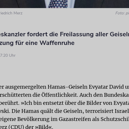
iedrich Merz
Foto: pi
kanzler fordert die Freilassung aller Geisel
zung für eine Waffenruhe
7:20 Uhr
der ausgemergelten Hamas-Geiseln Evyatar David 
erschütterten die Öffentlichkeit. Auch den Bundeska
berührt. »Ich bin entsetzt über die Bilder von Evya
ki. Die Hamas quält die Geiseln, terrorisiert Israe
 eigene Bevölkerung im Gazastreifen als Schutzschi
erz (CDU) der »Bild«.