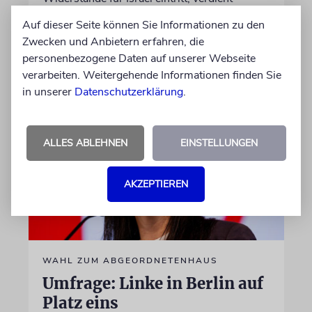
unseren Dank
Auf dieser Seite können Sie Informationen zu den
Zwecken und Anbietern erfahren, die
von Sophie Albers Ben Chamo
personenbezogene Daten auf unserer Webseite
05.08.2026
verarbeiten. Weitergehende Informationen finden Sie
in unserer
Datenschutzerklärung
.
ALLES ABLEHNEN
EINSTELLUNGEN
AKZEPTIEREN
WAHL ZUM ABGEORDNETENHAUS
Umfrage: Linke in Berlin auf
Platz eins