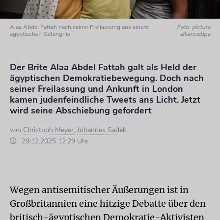
Alaa Abdel Fattah nach seiner Freilassung aus einem
Foto: picture
ägyptischen Gefängnis
alliance/dpa
Der Brite Alaa Abdel Fattah galt als Held der
ägyptischen Demokratiebewegung. Doch nach
seiner Freilassung und Ankunft in London
kamen judenfeindliche Tweets ans Licht. Jetzt
wird seine Abschiebung gefordert
von
Christoph Meyer
,
Johannes Sadek
29.12.2025 12:29 Uhr
Wegen antisemitischer Äußerungen ist in
Großbritannien eine hitzige Debatte über den
britisch-ägyptischen Demokratie-Aktivisten