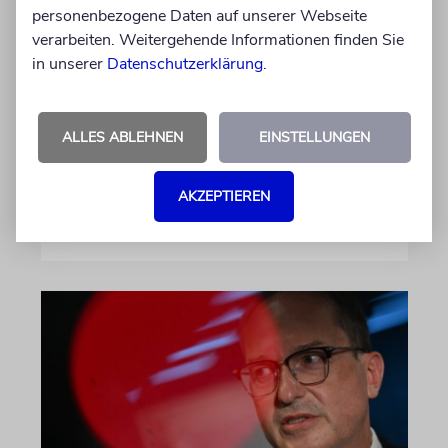
Landtagswahlkampf mit
personenbezogene Daten auf unserer Webseite
verarbeiten. Weitergehende Informationen finden Sie
Israelfeindlichkeit
in unserer
Datenschutzerklärung
.
Mit einem vielleicht auf den ersten Blick
unschuldigen Satz macht das BSW
Stimmung. Gegen den einzigen jüdischen
ALLES ABLEHNEN
EINSTELLUNGEN
Staat, die »Zionisten« und damit die Juden
AKZEPTIEREN
von Imanuel Marcus
06.08.2026