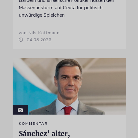
Bardem und israelische Politiker nutzen den
Massenansturm auf Ceuta für politisch
unwürdige Spielchen
von Nils Kottmann
04.08.2026
KOMMENTAR
Sánchez’ alter,