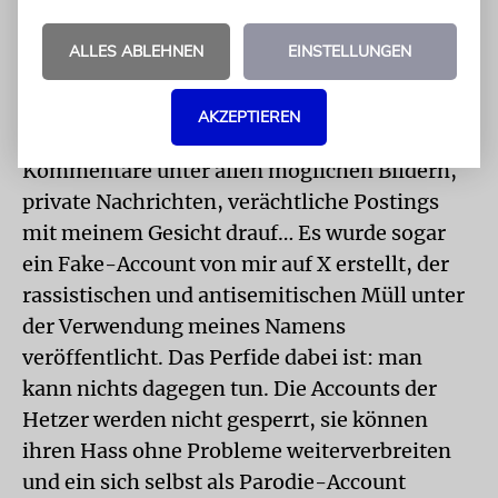
Accounts auserkoren und öffentlich zur
Angriffsfläche erklärt wurde, habe ich im
ALLES ABLEHNEN
EINSTELLUNGEN
Sekundentakt Beleidigungen und Drohungen
erhalten. Ich kam mit dem Löschen, Melden
AKZEPTIEREN
und Blockieren gar nicht hinterher.
Kommentare unter allen möglichen Bildern,
private Nachrichten, verächtliche Postings
mit meinem Gesicht drauf… Es wurde sogar
ein Fake-Account von mir auf X erstellt, der
rassistischen und antisemitischen Müll unter
der Verwendung meines Namens
veröffentlicht. Das Perfide dabei ist: man
kann nichts dagegen tun. Die Accounts der
Hetzer werden nicht gesperrt, sie können
ihren Hass ohne Probleme weiterverbreiten
und ein sich selbst als Parodie-Account