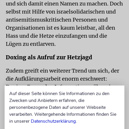
und sich damit einen Namen zu machen. Doch
selbst mit Hilfe von israelsolidarischen und
antisemitismuskritischen Personen und
Organisationen ist es kaum leistbar, all den
Hass und die Hetze einzufangen und die
Lügen zu entlarven.
Doxing als Aufruf zur Hetzjagd
Zudem greift ein weiterer Trend um sich, der
die Aufklärungsarbeit enorm erschwert:
Doxing. Es werden Informationen über eine
Auf dieser Seite können Sie Informationen zu den
Person gesammelt, um sie anschließend
Zwecken und Anbietern erfahren, die
öffentlich bloßzustellen und den Hatern
personenbezogene Daten auf unserer Webseite
auszuliefern.
verarbeiten. Weitergehende Informationen finden Sie
in unserer
Datenschutzerklärung
.
Nachdem ich von ein paar antisemitischen