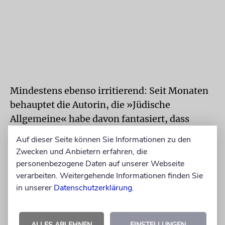
Mindestens ebenso irritierend: Seit Monaten
behauptet die Autorin, die »Jüdische
Allgemeine« habe davon fantasiert, dass
Feldman eine Geisel in Gaza sein solle, ja,
Auf dieser Seite können Sie Informationen zu den
dass ihr die Zeitung gewünscht habe, tödliche
Zwecken und Anbietern erfahren, die
Gewalt erfahren zu sollen.
personenbezogene Daten auf unserer Webseite
verarbeiten. Weitergehende Informationen finden Sie
Wahr ist, dass ein freier Autor dieser Zeitung
in unserer
Datenschutzerklärung
.
in einem privaten Facebook-Post etwas über
eine Gruppe von Menschen – deren Teil
ALLES ABLEHNEN
EINSTELLUNGEN