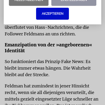
Feldman ist – geschrieben hat, was
verletzend war. Von dem Post des freien
Autors hat sich diese Zeitung öffentlich
AKZEPTIEREN
distanziert. Seitdem wird diese Zeitung
überflutet von Hass-Nachrichten, die die
Follower Feldmans an uns richten.
Emanzipation von der »angeborenen«
Identität
So funktioniert das Prinzip Fake News: Es
bleibt immer etwas hängen. Die Wahrheit
bleibt auf der Strecke.
Feldman hat zumindest in jener Hinsicht
recht, wenn sie all diejenigen verurteilt, die
mittels gezielt eingesetzter Lüge schneller an