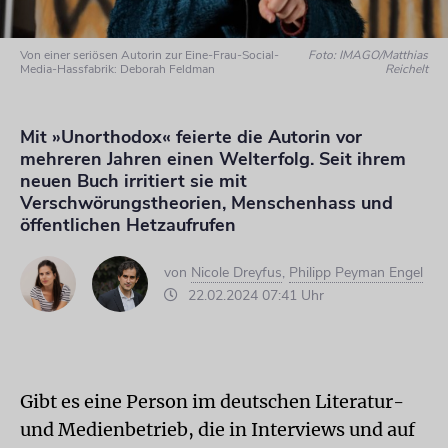
Von einer seriösen Autorin zur Eine-Frau-Social-
Foto: IMAGO/Matthias
Media-Hassfabrik: Deborah Feldman
Reichelt
Mit »Unorthodox« feierte die Autorin vor
mehreren Jahren einen Welterfolg. Seit ihrem
neuen Buch irritiert sie mit
Verschwörungstheorien, Menschenhass und
öffentlichen Hetzaufrufen
von
Nicole Dreyfus
,
Philipp Peyman Engel
22.02.2024 07:41 Uhr
Gibt es eine Person im deutschen Literatur-
und Medienbetrieb, die in Interviews und auf