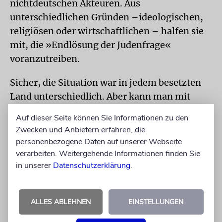
nichtdeutschen Akteuren. Aus
unterschiedlichen Gründen –ideologischen,
religiösen oder wirtschaftlichen – halfen sie
mit, die »Endlösung der Judenfrage«
voranzutreiben.
Sicher, die Situation war in jedem besetzten
Land unterschiedlich. Aber kann man mit
Wirsching und Maas wirklich behaupten, dass
Auf dieser Seite können Sie Informationen zu den
Deutschland allein für den Holocaust
Zwecken und Anbietern erfahren, die
verantwortlich war? Was ist mit den
personenbezogene Daten auf unserer Webseite
unzähligen Litauern, Polen, Ungarn,
verarbeiten. Weitergehende Informationen finden Sie
Ukrainern, Letten, Slowaken, Rumänen und
in unserer
Datenschutzerklärung
.
so vielen anderen Völkern des besetzten und
unbesetzten Europas, die die Deutschen beim
ALLES ABLEHNEN
EINSTELLUNGEN
Völkermord unterstützen?