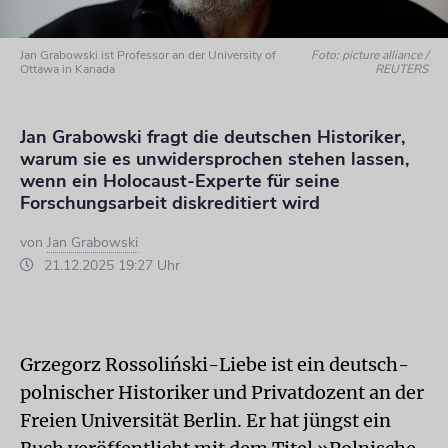
Jan Grabowski ist Professor an der University of
Foto: picture alliance /
Ottawa in Kanada
REUTERS
Jan Grabowski fragt die deutschen Historiker,
warum sie es unwidersprochen stehen lassen,
wenn ein Holocaust-Experte für seine
Forschungsarbeit diskreditiert wird
von
Jan Grabowski
21.12.2025 19:27 Uhr
Grzegorz Rossoliński-Liebe ist ein deutsch-
polnischer Historiker und Privatdozent an der
Freien Universität Berlin. Er hat jüngst ein