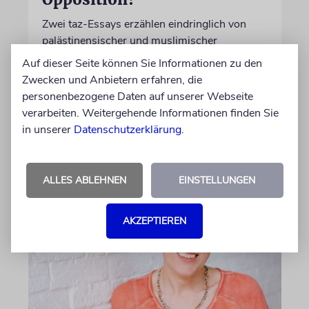
Zwei taz-Essays erzählen eindringlich von
palästinensischer und muslimischer
Entfremdung in Deutschland. Sie lassen
Auf dieser Seite können Sie Informationen zu den
zugleich einen entscheidenden blinden Fleck
Zwecken und Anbietern erfahren, die
im Nahostkonflikts unerwähnt
personenbezogene Daten auf unserer Webseite
verarbeiten. Weitergehende Informationen finden Sie
in unserer
Datenschutzerklärung
.
von Leeor Engländer
06.08.2026
ALLES ABLEHNEN
EINSTELLUNGEN
AKZEPTIEREN