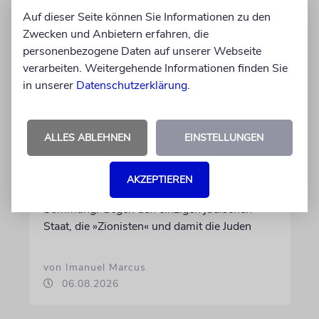
Auf dieser Seite können Sie Informationen zu den
Zwecken und Anbietern erfahren, die
personenbezogene Daten auf unserer Webseite
verarbeiten. Weitergehende Informationen finden Sie
in unserer
Datenschutzerklärung
.
KOMMENTAR
Landtagswahlkampf mit
ALLES ABLEHNEN
EINSTELLUNGEN
Israelfeindlichkeit
Mit einem vielleicht auf den ersten Blick
AKZEPTIEREN
unschuldigen Satz macht das BSW
Stimmung. Gegen den einzigen jüdischen
Staat, die »Zionisten« und damit die Juden
von Imanuel Marcus
06.08.2026