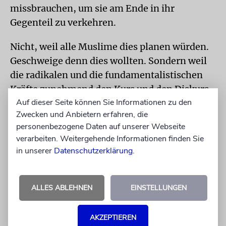
missbrauchen, um sie am Ende in ihr
Gegenteil zu verkehren.
Nicht, weil alle Muslime dies planen würden.
Geschweige denn dies wollten. Sondern weil
die radikalen und die fundamentalistischen
Kräfte zunehmend den Kurs und den Diskurs
Auf dieser Seite können Sie Informationen zu den
bestimmen. Wenn dies ohne entscheidende
Zwecken und Anbietern erfahren, die
Gegenwehr von den moderaten oder liberalen
personenbezogene Daten auf unserer Webseite
Kräften der eigenen Gemeinschaft
verarbeiten. Weitergehende Informationen finden Sie
hingenommen oder gar mit stiller Sympathie
in unserer
Datenschutzerklärung
.
begleitet wird, dann ist irgendwann der
Kipppunkt erreicht. Dann übernehmen die
Fundamentalisten das Kommando. Und die
ALLES ABLEHNEN
EINSTELLUNGEN
Freiheit sagt leise Adieu. Beispiele dafür gibt
es reichlich. Und manches vollzieht sich in
AKZEPTIEREN