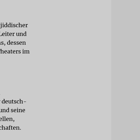
jiddischer
Leiter und
s, dessen
Theaters im
n
r deutsch-
 und seine
ellen,
chaften.