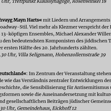
 14 Uhr, Treffpunkt Klaussynagoge, Rosenwinkel 18
hvayg Mayn Harts«
mit Liedern und Arrangements 
oadway-Stil. Viel mehr als Klezmer verspricht der 
 13-köpfigen Ensembles, Michael Alexander Willen
u den bedeutendsten Komponisten des jiddischen 
r ersten Hälfte des 20. Jahrhunderts zählten.
19.30 Uhr, Villa Seligmann, Hohenzollernstraße 39
eutschland«
: Im Zentrum der Veranstaltung stehe
le wie das Verständnis zentraler Entwicklungen de
eschichte, die Sensibilisierung für Antisemitismus
sformen sowie die Auseinandersetzung mit kultur
und gesellschaftlichen Beiträgen jüdischer Gemeins
9.30 Uhr, Gemeindehaus, Eickhoff 12