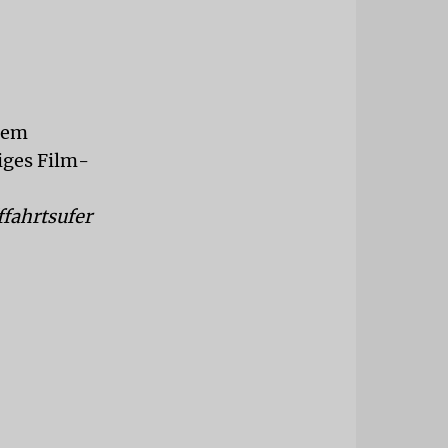
dem
iges Film-
ffahrtsufer