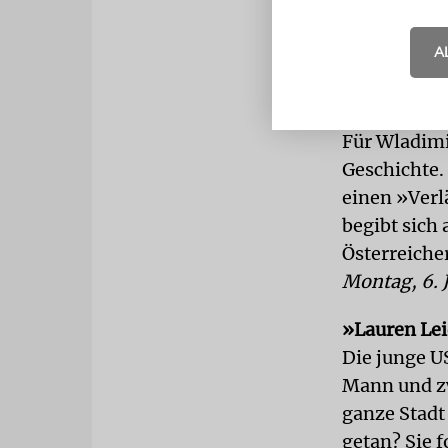
Über das tro
Hydra, bevöl
A
Sonntag, 5.
»Kaminer In
Für Wladimi
Geschichte. 
einen »Verl
begibt sich
Österreiche
Montag, 6. J
»Lauren Lei
Die junge 
Mann und zwe
ganze Stadt
getan? Sie f