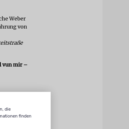
sche Weber
Führung von
eitstraße
l vun mir –
958. Der
n, die
amilie
mationen finden
h Europa an.