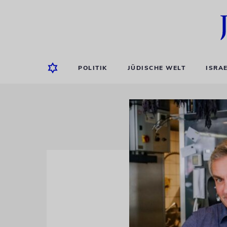
POLITIK
JÜDISCHE WELT
ISRA