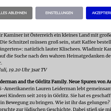
stlose London gelangt er schließlich auf die griechi
kert von Künstlern aus aller Welt. 2. Teil im Ansch
LLES ABLEHNEN
EINSTELLUNGEN
AKZEPTIER
 Juli, 0.45 Uhr NDR TV
side: Österreich – Auf der Suche nach dem Heima
r Kaminer ist Österreich ein kleines Land mit groß
Die Schnitzel müssen groß sein, statt Kaffee beste
ängerten«: natürlich lauter Klischees. Wladimir K
 auf die Suche nach den wahren Heimatgedanken de
r.
uli, 19.20 Uhr 3sat TV
derman and the Görlitz Family. Neue Spuren von 
US-Amerikanerin Lauren Leiderman lebt gemeinsam
i Kindern seit 2019 in Görlitz. Sie hat es geschaff
 in Bewegung zu bringen. Wie ist ihr das gelungen? 
orschte zur jüdischen Geschichte. Dabei stieß sie mi