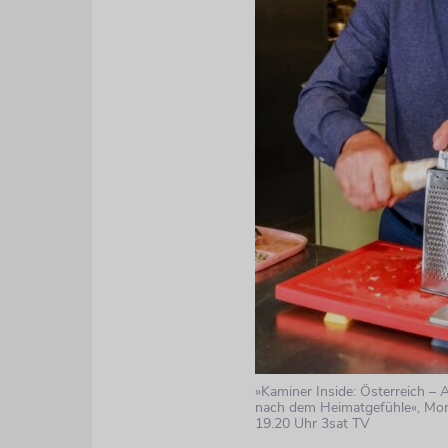
»Kaminer Inside: Österreich – 
nach dem Heimatgefühle«, Monta
19.20 Uhr 3sat TV