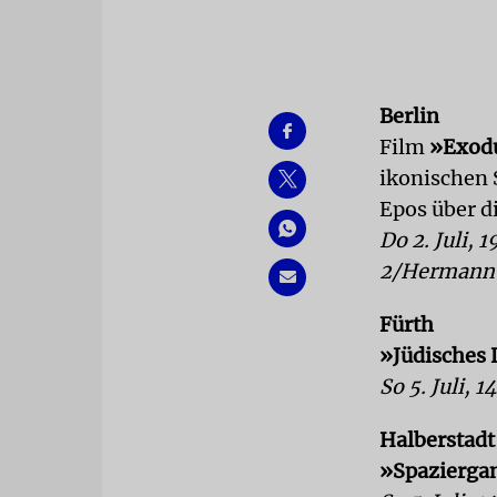
Berlin
Film
»Exod
ikonischen 
Epos über d
Do 2. Juli, 
2/Hermann
Fürth
»Jüdisches 
So 5. Juli, 
Halberstadt
»Spaziergan