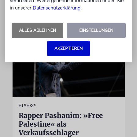
verarbeiten. Weitergehende Informationen finden Sie
Laudator
in unserer
Datenschutzerklärung
.
07.08.2026
ALLES ABLEHNEN
EINSTELLUNGEN
AKZEPTIEREN
HIPHOP
Rapper Pashanim: »Free
Palestine« als
Verkaufsschlager