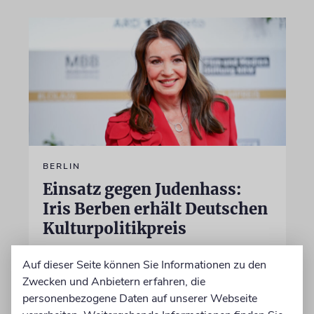
BERLIN
Einsatz gegen Judenhass:
Iris Berben erhält Deutschen
Kulturpolitikpreis
Die Schauspielerin steht nicht nur vor der
Auf dieser Seite können Sie Informationen zu den
Kamera, sondern engagiert sich auch
Zwecken und Anbietern erfahren, die
ehrenamtlich. Der Deutsche Kulturrat würdigt
personenbezogene Daten auf unserer Webseite
diese Leistung mit einem Preis. Igor Levit ist