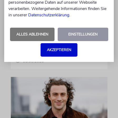
personenbezogene Daten auf unserer Webseite
verarbeiten. Weitergehende Informationen finden Sie
in unserer
Datenschutzerklärung
.
GEHEIMNISSE & GESTÄNDNISSE
Plotkes
ALLES ABLEHNEN
EINSTELLUNGEN
Klatsch und Tratsch aus der jüdischen Welt
AKZEPTIEREN
von Katrin Richter, Imanuel Marcus
06.08.2026