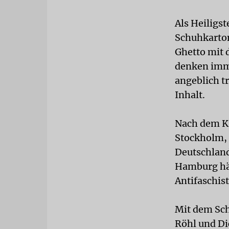
Als Heiligst
Schuhkarton
Ghetto mit 
denken imme
angeblich t
Inhalt.
Nach dem Kr
Stockholm, 
Deutschland
Hamburg hän
Antifaschi
Mit dem Sch
Röhl und Di