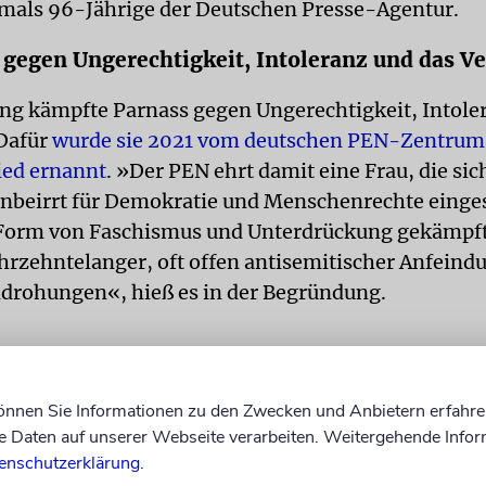
amals 96-Jährige der Deutschen Presse-Agentur.
gegen Ungerechtigkeit, Intoleranz und das V
ang kämpfte Parnass gegen Ungerechtigkeit, Intole
Dafür
wurde sie 2021 vom deutschen PEN-Zentru
ied ernannt
. »Der PEN ehrt damit eine Frau, die sic
nbeirrt für Demokratie und Menschenrechte einge
Form von Faschismus und Unterdrückung gekämpft 
rzehntelanger, oft offen antisemitischer Anfeind
drohungen«, hieß es in der Begründung.
Nach dem Krieg lebte Parnass
zunächst in London, danach stu
können Sie Informationen zu den Zwecken und Anbietern erfahre
Daten auf unserer Webseite verarbeiten. Weitergehende Infor
sie in Stockholm, London, Ham
enschutzerklärung
.