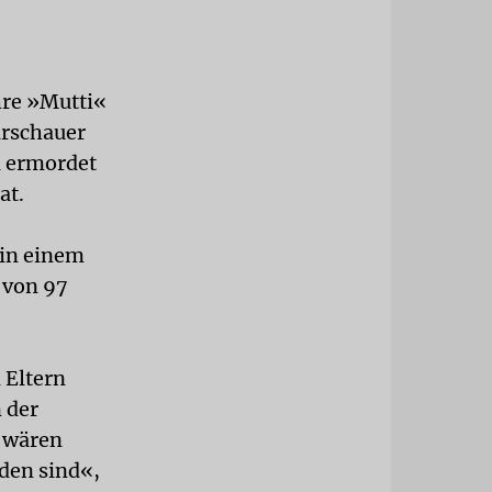
ihre »Mutti«
arschauer
a ermordet
at.
 in einem
 von 97
 Eltern
 der
s wären
den sind«,