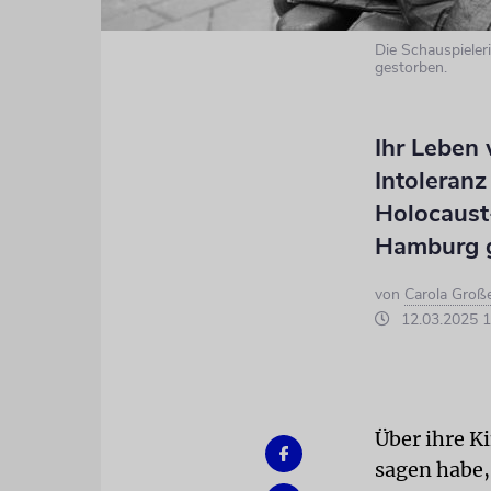
Die Schauspieler
gestorben.
Ihr Leben
Intoleranz
Holocaust
Hamburg 
von
Carola Groß
12.03.2025 1
Über ihre Ki
sagen habe,