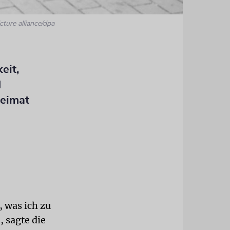
cture alliance/dpa
eit,
d
heimat
, was ich zu
 sagte die