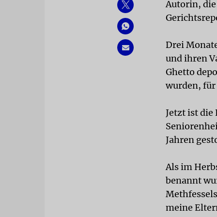
Autorin, di
Gerichtsre
Drei Monate 
und ihren V
Ghetto depo
wurden, für
Jetzt ist di
Seniorenhei
Jahren gest
Als im Herbs
benannt wur
Methfesselst
meine Elter