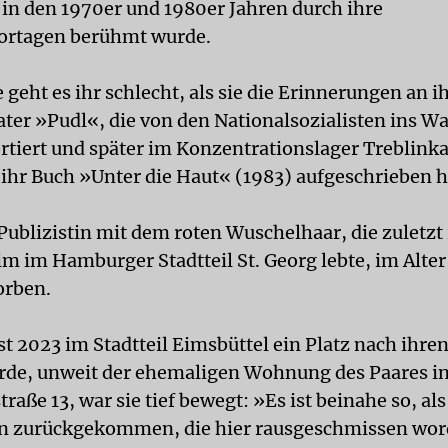
e in den 1970er und 1980er Jahren durch ihre
portagen berühmt wurde.
geht es ihr schlecht, als sie die Erinnerungen an 
ater »Pudl«, die von den Nationalsozialisten ins W
rtiert und später im Konzentrationslager Treblink
 ihr Buch »Unter die Haut« (1983) aufgeschrieben h
e Publizistin mit dem roten Wuschelhaar, die zuletzt
m im Hamburger Stadtteil St. Georg lebte, im Alter
orben.
t 2023 im Stadtteil Eimsbüttel ein Platz nach ihren
de, unweit der ehemaligen Wohnung des Paares in
raße 13, war sie tief bewegt: »Es ist beinahe so, al
n zurückgekommen, die hier rausgeschmissen wor