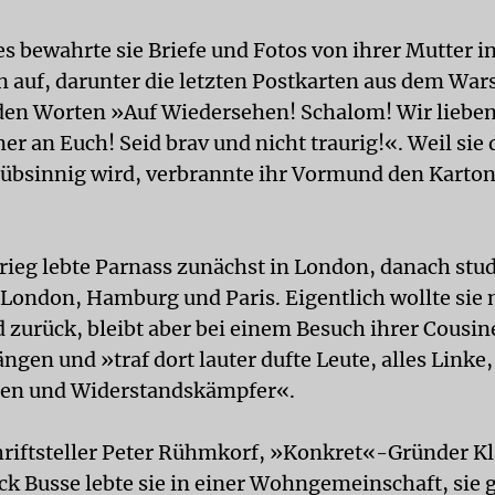
es bewahrte sie Briefe und Fotos von ihrer Mutter 
 auf, darunter die letzten Postkarten aus dem War
den Worten »Auf Wiedersehen! Schalom! Wir lieben
r an Euch! Seid brav und nicht traurig!«. Weil sie
rübsinnig wird, verbrannte ihr Vormund den Karto
ieg lebte Parnass zunächst in London, danach studi
London, Hamburg und Paris. Eigentlich wollte sie 
 zurück, bleibt aber bei einem Besuch ihrer Cousin
gen und »traf dort lauter dufte Leute, alles Linke,
sten und Widerstandskämpfer«.
riftsteller Peter Rühmkorf, »Konkret«-Gründer Kl
ck Busse lebte sie in einer Wohngemeinschaft, sie