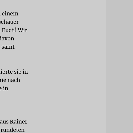
in einem
schauer
 Euch! Wir
 davon
n samt
erte sie in
nie nach
e in
aus Rainer
 gründeten