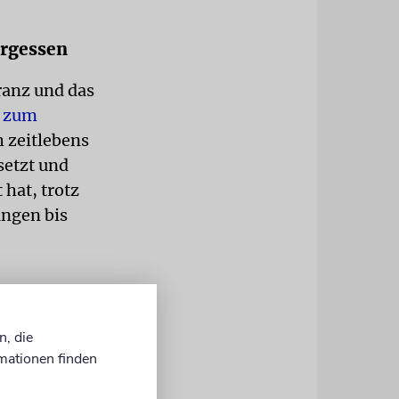
ergessen
ranz und das
m zum
h zeitlebens
setzt und
hat, trotz
ungen bis
dierte
n, die
mationen finden
burg