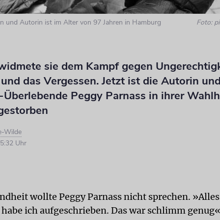
in und Autorin ist im Alter von 97 Jahren in Hamburg
Foto: pi
 widmete sie dem Kampf gegen Ungerechtigk
 und das Vergessen. Jetzt ist die Autorin un
-Überlebende Peggy Parnass in ihrer Wahl
gestorben
e-Wilde
5:32 Uhr
ndheit wollte Peggy Parnass nicht sprechen. »Alles
 habe ich aufgeschrieben. Das war schlimm genug«,