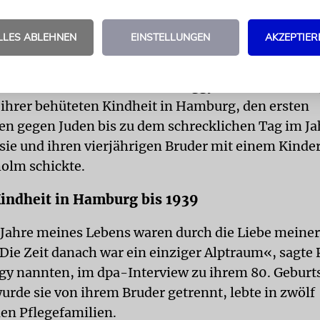
und Paris.
LLES ABLEHNEN
EINSTELLUNGEN
AKZEPTIER
ch »Unter die Haut« erzählt Peggy Parnass in bew
ihrer behüteten Kindheit in Hamburg, den ersten
n gegen Juden bis zu dem schrecklichen Tag im Jah
 sie und ihren vierjährigen Bruder mit einem Kinde
olm schickte.
indheit in Hamburg bis 1939
 Jahre meines Lebens waren durch die Liebe meiner
 Die Zeit danach war ein einziger Alptraum«, sagte 
ggy nannten, im dpa-Interview zu ihrem 80. Geburts
rde sie von ihrem Bruder getrennt, lebte in zwölf
en Pflegefamilien.