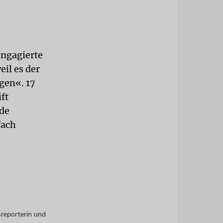
engagierte
eil es der
gen«. 17
ft
nde
fach
sreporterin und