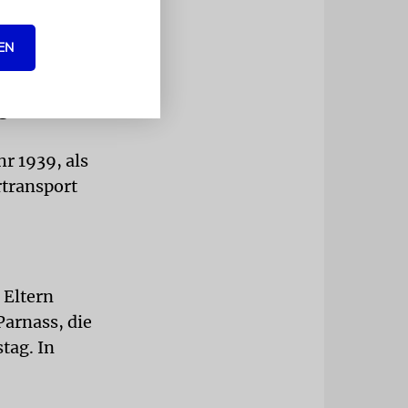
EN
egenden
r 1939, als
rtransport
 Eltern
Parnass, die
tag. In