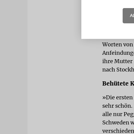
A
In ihrem Bu
Worten von 
Anfeindunge
ihre Mutter
nach Stockh
Behütete K
»Die ersten
sehr schön.
alle nur Pe
Schweden wu
verschieden