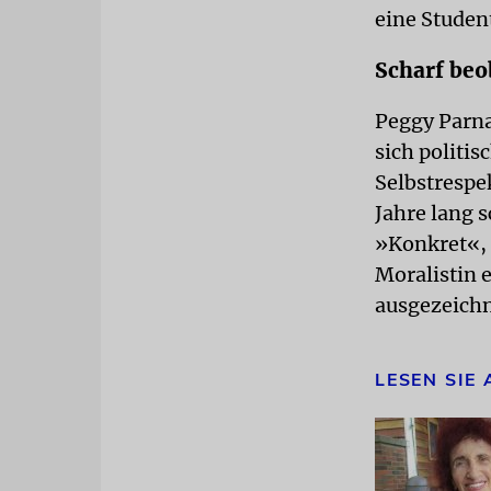
eine Studen
Scharf beo
Peggy Parna
sich politis
Selbstrespe
Jahre lang s
»Konkret«, 
Moralistin 
ausgezeich
LESEN SIE