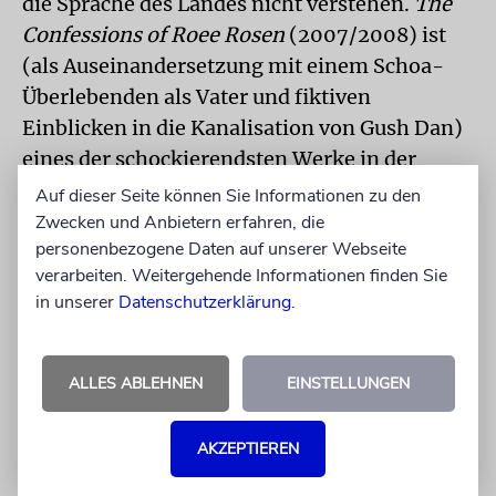
die Sprache des Landes nicht verstehen.
The
Confessions of Roee Rosen
(2007/2008) ist
(als Auseinandersetzung mit einem Schoa-
Überlebenden als Vater und fiktiven
Einblicken in die Kanalisation von Gush Dan)
eines der schockierendsten Werke in der
Schau. Daneben läuft der kurze
Auf dieser Seite können Sie Informationen zu den
Animationsfilm
Altars Made of Sand
(2023)
Zwecken und Anbietern erfahren, die
personenbezogene Daten auf unserer Webseite
von Alona Rodeh.
verarbeiten. Weitergehende Informationen finden Sie
in unserer
Datenschutzerklärung
.
Im Eingangsbereich wird ein kurzes Video,
Strike
(2010), der deutschen Filmemacherin
Hito Steyerl präsentiert, in dem jemand einen
ALLES ABLEHNEN
EINSTELLUNGEN
Flachbildschirm mit Hammer und Meißel
aktiviert. Im mittleren Raum steht ein
AKZEPTIEREN
Karussell von Martin Kippenberger, das der
Künstler 1991 vollendet hat. Ein Schleudersitz