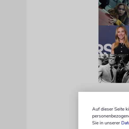
Ein anderer
Trennung vo
Auf dieser Seite 
von der Mor
personenbezogene 
selbst jedo
Sie in unserer
Dat