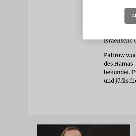
Queen« besc
mit Israel.
A
Werbespots 
unter ande
israelische
Paltrow wuc
des Hamas-K
bekundet. F
und jüdische