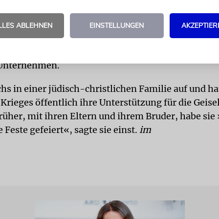
himpft. Andere Nutzer hingegen lobten sie für ihre
LLES ABLEHNEN
EINSTELLUNGEN
AKZEPTIER
mit Hollywood-Stars haben in Israel Tradition: Zu
rem Morgan Freeman, Snoop Dogg und David Schw
 Unternehmen.
hs in einer jüdisch-christlichen Familie auf und h
rieges öffentlich ihre Unterstützung für die Geise
rüher, mit ihren Eltern und ihrem Bruder, habe sie 
 Feste gefeiert«, sagte sie einst.
im