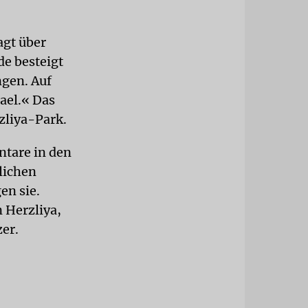
agt über
e besteigt
ngen. Auf
ael.« Das
zliya-Park.
ntare in den
lichen
en sie.
 Herzliya,
er.