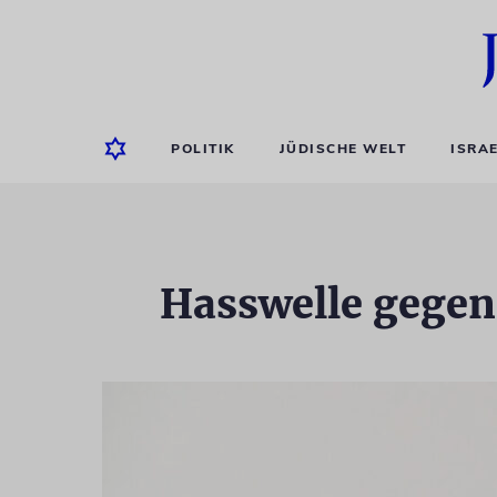
POLITIK
JÜDISCHE WELT
ISRA
Hasswelle gege