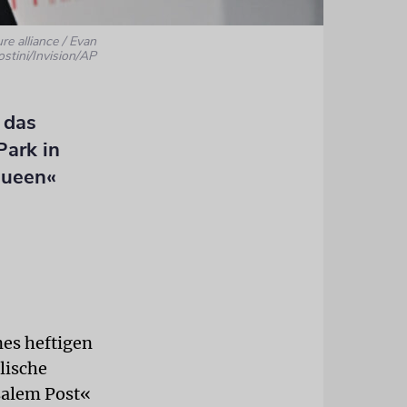
ure alliance / Evan
stini/Invision/AP
 das
Park in
 queen«
nes heftigen
lische
usalem Post«