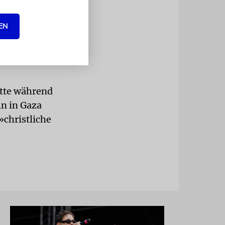
 Solidarität
EN
letzt warben
immer für
atte während
ln in Gaza
»christliche