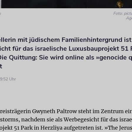
w
Foto: pict
Ago
llerin mit jüdischem Familienhintergrund ist
ht für das israelische Luxusbauprojekt 51 
Die Quittung: Sie wird online als »genocide
t
9:52 Uhr
reisträgerin Gwyneth Paltrow steht im Zentrum ei
storms, nachdem sie als Werbegesicht für das israe
jekt 51 Park in Herzliya aufgetreten ist. »The Jer