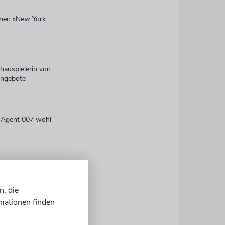
einen »New York
chauspielerin von
nangebote
 Agent 007 wohl
 zur
 »bewusst
n, die
, den Spot
mationen finden
ocide