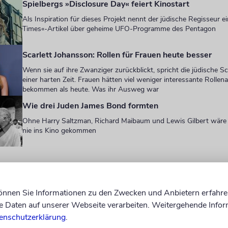
Spielbergs »Disclosure Day« feiert Kinostart
Als Inspiration für dieses Projekt nennt der jüdische Regisseur 
Times«-Artikel über geheime UFO-Programme des Pentagon
Scarlett Johansson: Rollen für Frauen heute besser
Wenn sie auf ihre Zwanziger zurückblickt, spricht die jüdische S
einer harten Zeit. Frauen hätten viel weniger interessante Rolle
bekommen als heute. Was ihr Ausweg war
Wie drei Juden James Bond formten
Ohne Harry Saltzman, Richard Maibaum und Lewis Gilbert wäre
nie ins Kino gekommen
 spielte auf die von Paltrow geprägte Formulierung
n Coldplay-Sänger Chris Martin an: Sie habe sich
können Sie Informationen zu den Zwecken und Anbietern erfahre
al entkoppelt.« Auf Instagram, wo Paltrow aktiv ist
Daten auf unserer Webseite verarbeiten. Weitergehende Infor
ch nicht postete, wird sie in Kommentaren als »Gen
enschutzerklärung
.