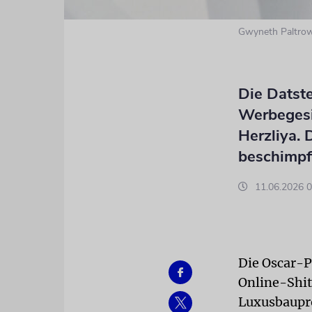
Gwyneth Paltro
Die Datste
Werbegesic
Herzliya. 
beschimpf
11.06.2026 0
Die Oscar-P
Online-Shit
Luxusbaupro