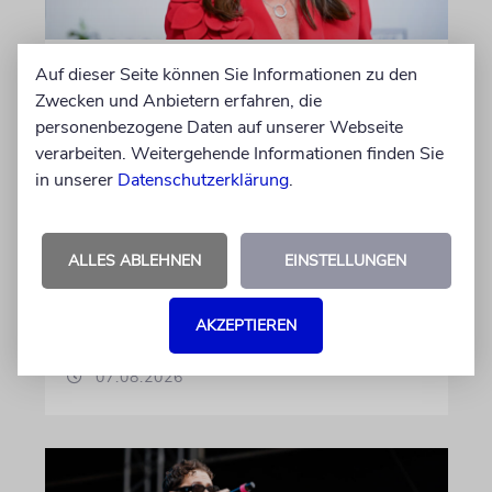
Auf dieser Seite können Sie Informationen zu den
BERLIN
Zwecken und Anbietern erfahren, die
Einsatz gegen Judenhass:
personenbezogene Daten auf unserer Webseite
Iris Berben erhält Deutschen
verarbeiten. Weitergehende Informationen finden Sie
Kulturpolitikpreis
in unserer
Datenschutzerklärung
.
Die Schauspielerin steht nicht nur vor der
Kamera, sondern engagiert sich auch
ehrenamtlich. Der Deutsche Kulturrat würdigt
ALLES ABLEHNEN
EINSTELLUNGEN
diese Leistung mit einem Preis. Igor Levit ist
Laudator
AKZEPTIEREN
07.08.2026