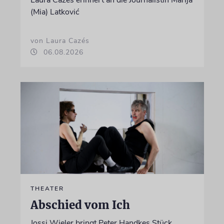
Laura Cazés erinnert an die Journalistin Marija
(Mia) Latković
von Laura Cazés
06.08.2026
THEATER
Abschied vom Ich
Jossi Wieler bringt Peter Handkes Stück