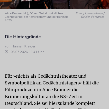
Alice Brauner(Mi.), Düzen Tekkal und Michael
Foto: picture alliance /
Zechbauer bei der Festivaleröffnung der Berlinale
Geisler-Fotopress
2025
Die Hintergründe
von
Hannah Krewer
03.07.2026 11:41 Uhr
Für »nichts als Gedächtnistheater und
Symbolpolitik an Gedächtnistagen« hält die
Filmproduzentin Alice Brauner die
Erinnerungskultur an die NS-Zeit in
Deutschland. Sie sei hierzulande komplett