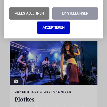
Kokettieren mit dem palästinensischen
Terrorismus inklusive
ALLES ABLEHNEN
EINSTELLUNGEN
von Lennart Wilsch
07.08.2026
AKZEPTIEREN
GEHEIMNISSE & GESTÄNDNISSE
Plotkes