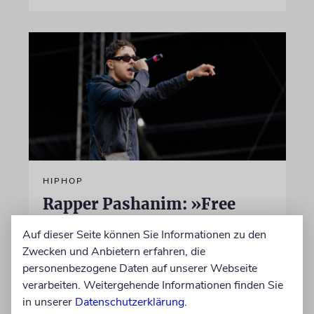
HIPHOP
Rapper Pashanim: »Free
Palestine« als
Auf dieser Seite können Sie Informationen zu den
Verkaufsschlager
Zwecken und Anbietern erfahren, die
personenbezogene Daten auf unserer Webseite
Auf seinem neuen Album »Lounge Musik«
verarbeiten. Weitergehende Informationen finden Sie
rappt der Berliner Musiker Pashanim
in unserer
Datenschutzerklärung
.
wiederholt über den Israel-Palästina-Konflikt –