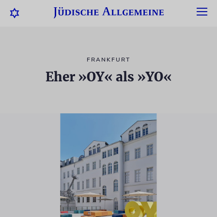
FRANKFURT
Eher »OY« als »YO«