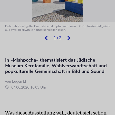
Deborah Kass’ gelbe Buchstabenskulptur kann man
Foto: Norbert Miguletz
aus zwei Blickwinkeln unterschiedlich lesen.
1 / 2
In »Mishpocha« thematisiert das Jüdische
Museum Kernfamilie, Wahlverwandtschaft und
popkulturelle Gemeinschaft in Bild und Sound
von
Eugen El
04.06.2026 10:03 Uhr
Was diese Ausstellung will, deutet sich schon