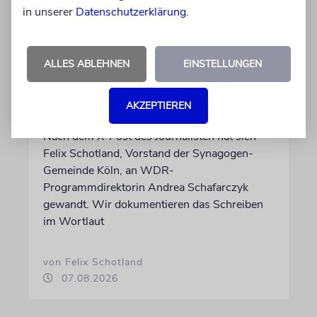
in unserer
Datenschutzerklärung
.
MEINUNG
ALLES ABLEHNEN
EINSTELLUNGEN
Wie Georg Restle die
Glaubwürdigkeit des ÖRR
AKZEPTIEREN
untergräbt
Nach dem X-Post des Journalisten hat sich
Felix Schotland, Vorstand der Synagogen-
Gemeinde Köln, an WDR-
Programmdirektorin Andrea Schafarczyk
gewandt. Wir dokumentieren das Schreiben
im Wortlaut
von Felix Schotland
07.08.2026