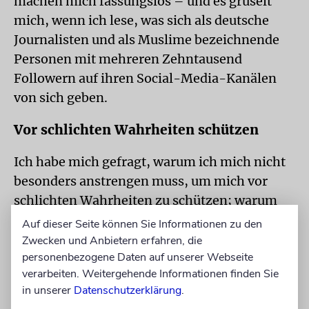
machen mich fassungslos – und es gruselt
mich, wenn ich lese, was sich als deutsche
Journalisten und als Muslime bezeichnende
Personen mit mehreren Zehntausend
Followern auf ihren Social-Media-Kanälen
von sich geben.
Vor schlichten Wahrheiten schützen
Ich habe mich gefragt, warum ich mich nicht
besonders anstrengen muss, um mich vor
schlichten Wahrheiten zu schützen; warum
ich als muslimisch sozialisierter Mensch nicht
Auf dieser Seite können Sie Informationen zu den
– wie so viele Muslime – nur empathisch mit
Zwecken und Anbietern erfahren, die
personenbezogene Daten auf unserer Webseite
Muslimen in Gaza bin, sondern auch mit
verarbeiten. Weitergehende Informationen finden Sie
Juden. Dass der 7. Oktober für Juden weltweit
in unserer
Datenschutzerklärung
.
ein Trauma ist, das schreibe ich nicht nur