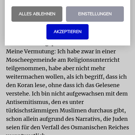
dahin.
ALLES ABLEHNEN
EINSTELLUNGEN
Ja, warum eigentlich? So manch einer der
Muslime und Woken wirft mir wegen meiner
AKZEPTIEREN
Haltung vor, ich sei «eingeweißt», hätte mich
also zu sehr angepasst. Ich sehe das anders.
Meine Vermutung: Ich habe zwar in einer
Moscheegemeinde am Religionsunterricht
teilgenommen, habe aber nicht mehr
weitermachen wollen, als ich begriff, dass ich
den Koran lese, ohne dass ich das Gelesene
verstehe. Ich bin nicht aufgewachsen mit dem
Antisemitismus, den es unter
türkischstämmigen Muslimen durchaus gibt,
schon allein aufgrund des Narrativs, die Juden
seien für den Verfall des Osmanischen Reiches