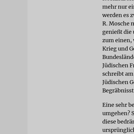
mehr nur ei
werden es z
R. Mosche 
genießt die
zum einen, 
Krieg und G
Bundeslände
Jüdischen F
schreibt am
Jüdischen G
Begräbnisstä
Eine sehr b
umgehen? So
diese bedrä
ursprüngli