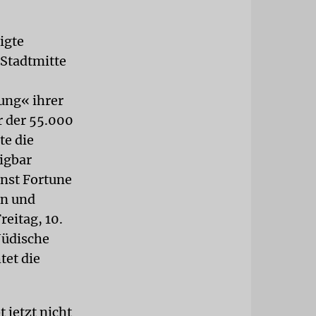
igte
 Stadtmitte
ung« ihrer
r der 55.000
te die
igbar
inst Fortune
en und
eitag, 10.
Jüdische
tet die
 jetzt nicht