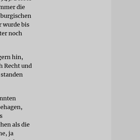
immer die
enburgischen
r wurde bis
ter noch
ern hin,
ch Recht und
s standen
annten
behagen,
s
en als die
e, ja