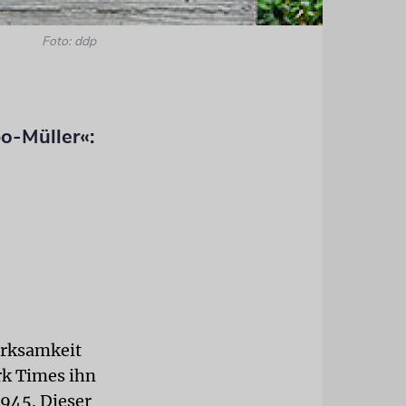
Foto: ddp
o-Müller«:
merksamkeit
ork Times ihn
1945. Dieser