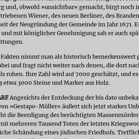
rg und, obwohl »unsichtbar« gemacht, birgt noch 
ertriebenen Wiener, des neuen Berliner, des Brand
eit der Neugründung der Gemeinde im Jahr 1671. E
, und mit königlicher Genehmigung sah er auch spä
attungen.
 Fakten nimmt man als historisch bemerkenswert g
abei und fragt nicht weiter nach denen, die dort na
ls ruhen. Ihre Zahl wird auf 7000 geschätzt, und e
43 etwa 3000 Steine und Marker aus Holz.
ARF
Angesichts der Entdeckung der bis dato unbek
von »Gestapo-Müller« äußert sich jetzt starkes Un
ht die Beerdigung des berüchtigten Massenmörder
t mehreren Tausend Toten der letzten Kriegswoch
iche Schändung eines jüdischen Friedhofs. Trefflich