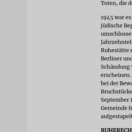
Toten, die d
1945 war es
jüdische Be
umschlossen
Jahrzehntel
Ruhestätte 
Berliner un
Schändung v
erscheinen.
bei der Bew
Bruchstücke
September 1
Gemeinde fe
aufgestapel
RUHERECH