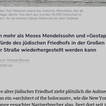
den Tod: Nebenan stand das Jüdische Altersheim, das ab
lager diente. Von dort aus wurden 55.000 Menschen in
iert. An sie erinnert dieses Mahnmal vor dem Gelände.
m mehr als Moses Mendelssohn und »Gestap
ürde des jüdischen Friedhofs in der Großen
 Straße wiederhergestellt werden kann
mon
,
Michael Brocke
8:58 Uhr
e alter jüdischer Friedhof zieht plötzlich die Auf
nn ein »architect of the holocaust«, wie die New Y
ange gesuchter Naziverbrecher also, liegt dort seit 