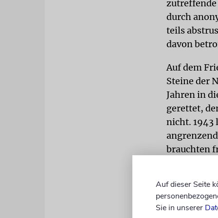
zutreffende 
durch anony
teils abstr
davon betr
Auf dem Fri
Steine der 
Jahren in d
gerettet, d
nicht. 1943
angrenzend
brauchten f
Stellvertre
Auf dieser Seite 
(nunmehr v
personenbezogene 
vermutlich 
Sie in unserer
Dat
lang gestre