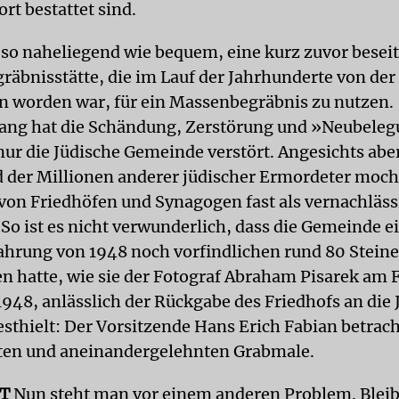
ort bestattet sind.
 so naheliegend wie bequem, eine kurz zuvor beseit
gräbnisstätte, die im Lauf der Jahrhunderte von der
 worden war, für ein Massenbegräbnis zu nutzen.
ang hat die Schändung, Zerstörung und »Neubeleg
nur die Jüdische Gemeinde verstört. Angesichts abe
d der Millionen anderer jüdischer Ermordeter moch
on Friedhöfen und Synagogen fast als vernachläss
 So ist es nicht verwunderlich, dass die Gemeinde e
ahrung von 1948 noch vorfindlichen rund 80 Stein
n hatte, wie sie der Fotograf Abraham Pisarek am Fr
948, anlässlich der Rückgabe des Friedhofs an die 
sthielt: Der Vorsitzende Hans Erich Fabian betrach
ten und aneinandergelehnten Grabmale.
T
Nun steht man vor einem anderen Problem. Bleibt