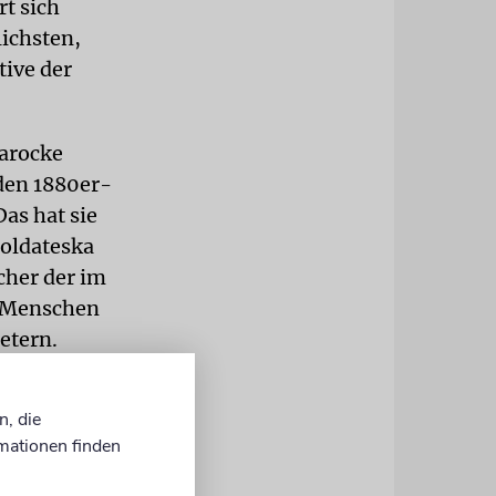
rt sich
ichsten,
tive der
barocke
den 1880er-
as hat sie
Soldateska
cher der im
n Menschen
etern.
t das
n, die
Grab
mationen finden
t über einem
ord-Richtung