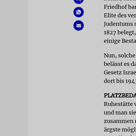
Friedhof ba
Elite des v
Judentums s
1827 belegt
einige Best
Nun, solche
belässt es d
Gesetz Israe
dort bis 19
PLATZBED
Ruhestätte 
und man sie
zusammen mi
ärgste mögl