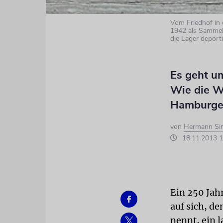
Vom Friedhof in 
1942 als Sammel
die Lager deport
Es geht u
Wie die W
Hamburger
von
Hermann Si
18.11.2013 1
Ein 250 Jahr
auf sich, de
nennt, ein l