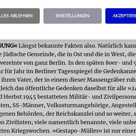
 den Friedhof zog (und immer noch unsichtbar zieht
g zur Grünanlage wurde es 1973 eingeebnet. Aber e
LLES ABLEHNEN
EINSTELLUNGEN
AKZEPTIER
reiche kleine Grabhügel mit Blumenschmuck und 
die seither mehrfach veröffentlicht worden sind.
GUNG«
Längst bekannte Fakten also. Natürlich kan
e Jüdische Gemeinde, die in Ost und die in West, die
 vereinte von ganz Berlin. In den späten 8oer- und
hr für Jahr im Berliner Tagesspiegel die Gedenkanze
 ihren Vater, der in einem dieser Massengräber ru
gleich das öffentliche Gedenken daselbst für alle »
Herbst 1945 bestatteten Militär- und Zivilperson
ten, SS-Männer, Volkssturmangehörige, Angestell
genen Behörden, der Reichskanzlei und so weiter, 
n Zivilisten; viele namentlich benannte, viele unb
tzten Kriegswochen. »Gestapo-Müller« ist nur einer