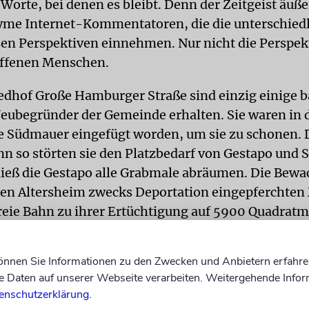
Worte, bei denen es bleibt. Denn der Zeitgeist äuße
me Internet-Kommentatoren, die die unterschiedl
usen Perspektiven einnehmen. Nur nicht die Perspek
offenen Menschen.
edhof Große Hamburger Straße sind einzig einige 
Neubegründer der Gemeinde erhalten. Sie waren in 
ie Südmauer eingefügt worden, um sie zu schonen. D
enn so störten sie den Platzbedarf von Gestapo und 
 ließ die Gestapo alle Grabmale abräumen. Die Bewa
en Altersheim zwecks Deportation eingepferchte
reie Bahn zu ihrer Ertüchtigung auf 5900 Quadratm
tend für die 1943 beseitigten 3000 Grabmale fungier
können Sie Informationen zu den Zwecken und Anbietern erfahre
ierte) Denkmal für Moses Mendelssohn – seinem 
Daten auf unserer Webseite verarbeiten. Weitergehende Infor
ziemlich nahe aufgestellt. Dieser Gedenkstein steh
enschutzerklärung
.
ckten Massengrab, das sich seit 1945/46 in Süd-N