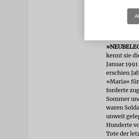
längs durch
Umgestaltun
A
davon, zahl
Aufnahmen, 
»NEUBELE
kennt sie di
Januar 1991
erschien Ja
»Maria« für
forderte zu
Sommer und 
waren Solda
unweit gele
Hunderte vo
Tote der le