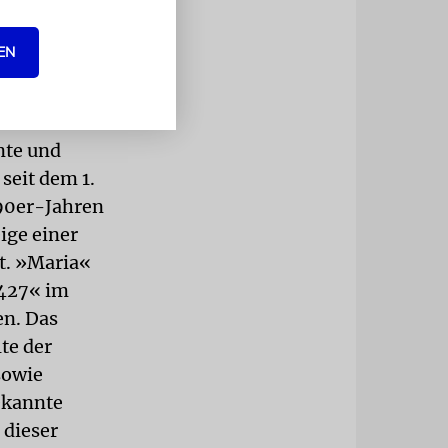
). Mit der
s gibt Fotos
EN
Kreuzen;
nte und
 seit dem 1.
 90er-Jahren
ige einer
ht. »Maria«
2427« im
en. Das
te der
sowie
ekannte
 dieser