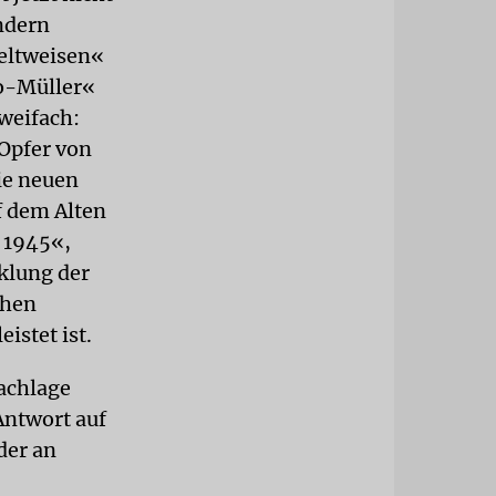
ndern
Weltweisen«
o-Müller«
zweifach:
 Opfer von
ie neuen
f dem Alten
e 1945«,
klung der
chen
istet ist.
Sachlage
Antwort auf
der an