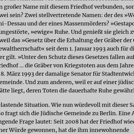
n großer Name mit diesem Friedhof verbunden, so
wei sein? Zwei stellvertretende Namen: der des »
mi-Dessau und der eines Massenmörders? »Gestap
 ungestörte, »ewige« Ruhe. Und genießt sie gleich 
weil das »Gesetz über die Erhaltung der Gräber der
ewaltherrschaft« seit dem 1. Januar 1993 auch für d
r gilt. »Unter den Schutz dieses Gesetzes fallen au
riedhof … die Gräber von Kriegstoten aus dem Jahr
 8. März 1993 der damalige Senator für Stadtentwic
emeinde. Und zum anderen, weil er auf einer jüdis
tte liegt, deren Toten die dauerhafte Ruhe gewährle
elastende Situation. Wie nun würdevoll mit dieser 
 fragt sich die Jüdische Gemeinde zu Berlin. Eine 
ngende Frage lautet: Seit 2008 hat der Friedhof wie
cher Würde gewonnen, hat die ihm innewohnende