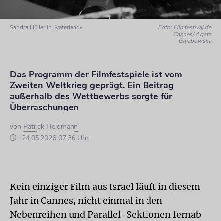
Sandra Hüller in »Vaterland«
Foto: Filmfestival de
Cannes/ Agata
Gryzbowska
Das Programm der Filmfestspiele ist vom
Zweiten Weltkrieg geprägt. Ein Beitrag
außerhalb des Wettbewerbs sorgte für
Überraschungen
von
Patrick Heidmann
24.05.2026 07:36 Uhr
Kein einziger Film aus Israel läuft in diesem
Jahr in Cannes, nicht einmal in den
Nebenreihen und Parallel-Sektionen fernab