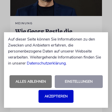
MEINUNG
Wie Georg Restle die
Glaubwürdigkeit des ÖRR
Auf dieser Seite können Sie Informationen zu den
untergräbt
Zwecken und Anbietern erfahren, die
personenbezogene Daten auf unserer Webseite
Nach dem X-Post des Journalisten hat sich
verarbeiten. Weitergehende Informationen finden Sie
Felix Schotland, Vorstand der Synagogen-
in unserer
Datenschutzerklärung
.
Gemeinde Köln, an WDR-
Programmdirektorin Andrea Schafarczyk
gewandt. Wir dokumentieren das Schreiben
ALLES ABLEHNEN
EINSTELLUNGEN
im Wortlaut
AKZEPTIEREN
von Felix Schotland
07.08.2026