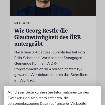
MEINUNG
Wie Georg Restle die
Glaubwürdigkeit des ÖRR
untergräbt
Nach dem X-Post des Journalisten hat sich
Felix Schotland, Vorstand der Synagogen-
Gemeinde Köln, an WDR-
Programmdirektorin Andrea Schafarczyk
gewandt. Wir dokumentieren das Schreiben
im Wortlaut
Auf dieser Seite können Sie Informationen zu den
von Felix Schotland
Zwecken und Anbietern erfahren, die
07.08.2026
personenbezogene Daten auf unserer Webseite