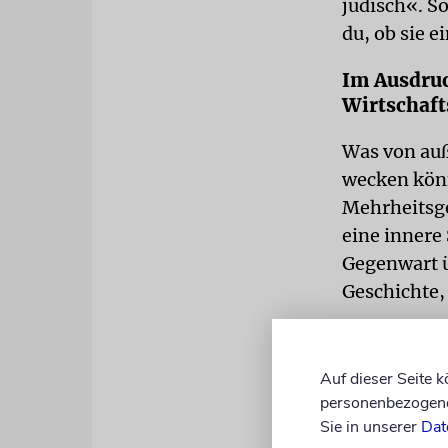
jüdisch«. S
du, ob sie 
Im Ausdruc
Wirtschaft
Was von auß
wecken könn
Mehrheitsge
eine innere 
Gegenwart ü
Geschichte,
Aber der Re
»Spanisch-B
Auf dieser Seite 
(der Name l
personenbezogene 
Gebäck, das
Sie in unserer
Dat