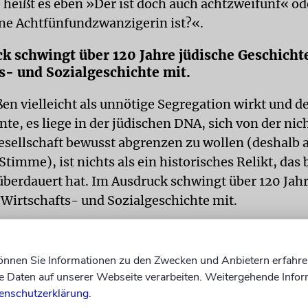
o heißt es eben »Der ist doch auch achtzweifünf« o
eine Achtfünfundzwanzigerin ist?«.
k schwingt über 120 Jahre jüdische Geschicht
s- und Sozialgeschichte mit.
en vielleicht als unnötige Segregation wirkt und d
te, es liege in der jüdischen DNA, sich von der nic
sellschaft bewusst abgrenzen zu wollen (deshalb
Stimme), ist nichts als ein historisches Relikt, das b
berdauert hat. Im Ausdruck schwingt über 120 Jahr
 Wirtschafts- und Sozialgeschichte mit.
ihe nach: Die erste Eisenbahnstrecke der Schweiz w
rötli-Bahn«, eröffnet 1847. Sie führte von Zürich
können Sie Informationen zu den Zwecken und Anbietern erfahre
eitet sich übrigens von den »Spanisch Brötli« ab, 
Daten auf unserer Webseite verarbeiten. Weitergehende Infor
 damals von Zürchern in Baden gekauft und mit de
enschutzerklärung
.