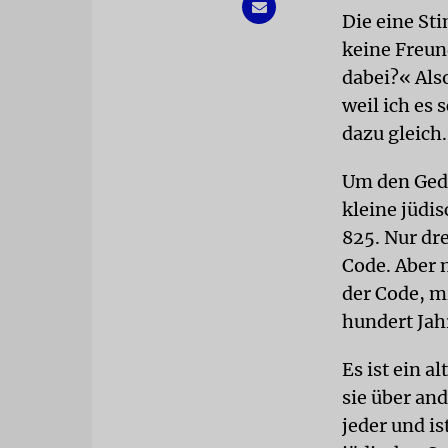
Die eine St
keine Freun
dabei?« Also
weil ich es
dazu gleich.
Um den Gedu
kleine jüdis
825. Nur dre
Code. Aber 
der Code, m
hundert Jah
Es ist ein 
sie über an
jeder und is