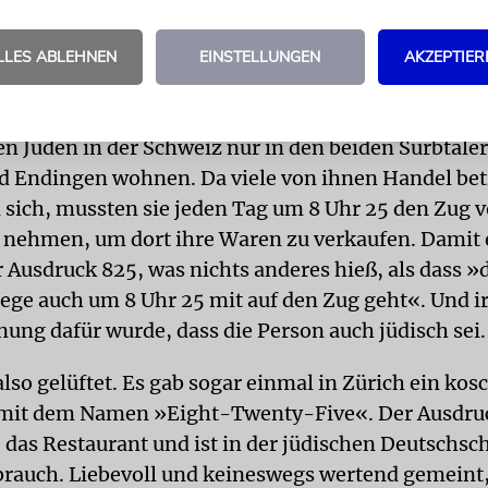
ortiert wurde). In diese Zeit fiel auch die Emanzip
r Schweiz. Die schweizerische Bundesverfassung g
LLES ABLEHNEN
EINSTELLUNGEN
AKZEPTIER
1866 die Niederlassungsfreiheit und schließlich 187
reien Religionsausübung.
en Juden in der Schweiz nur in den beiden Surbtaler
 Endingen wohnen. Da viele von ihnen Handel bet
 sich, mussten sie jeden Tag um 8 Uhr 25 den Zug 
 nehmen, um dort ihre Waren zu verkaufen. Damit e
r Ausdruck 825, was nichts anderes hieß, als dass »
ege auch um 8 Uhr 25 mit auf den Zug geht«. Und
nung dafür wurde, dass die Person auch jüdisch sei.
lso gelüftet. Es gab sogar einmal in Zürich ein kos
 mit dem Namen »Eight-Twenty-Five«. Der Ausdru
 das Restaurant und ist in der jüdischen Deutschsc
brauch. Liebevoll und keineswegs wertend gemein