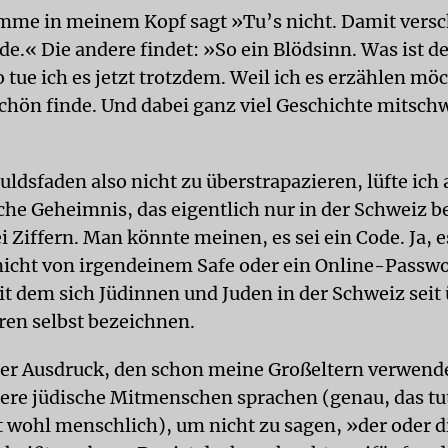
imme in meinem Kopf sagt »Tu’s nicht. Damit versch
de.« Die andere findet: »So ein Blödsinn. Was ist 
 tue ich es jetzt trotzdem. Weil ich es erzählen mö
 schön finde. Und dabei ganz viel Geschichte mitsch
ldsfaden also nicht zu überstrapazieren, lüfte ich 
che Geheimnis, das eigentlich nur in der Schweiz b
i Ziffern. Man könnte meinen, es sei ein Code. Ja, es
nicht von irgendeinem Safe oder ein Online-Passwor
it dem sich Jüdinnen und Juden in der Schweiz seit
ren selbst bezeichnen.
alter Ausdruck, den schon meine Großeltern verwen
dere jüdische Mitmenschen sprachen (genau, das tu
t wohl menschlich), um nicht zu sagen, »der oder di