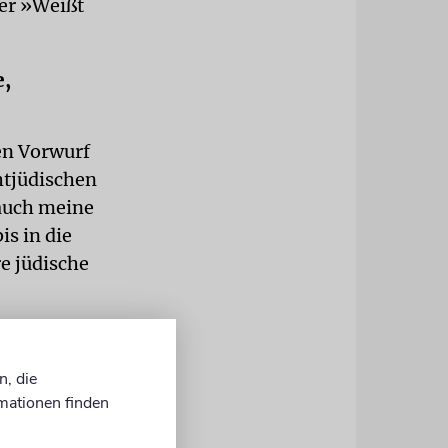
der »Weißt
e,
en Vorwurf
htjüdischen
 auch meine
is in die
e jüdische
ar die der
 nach Baden
n, die
einem
mationen finden
r Bahn