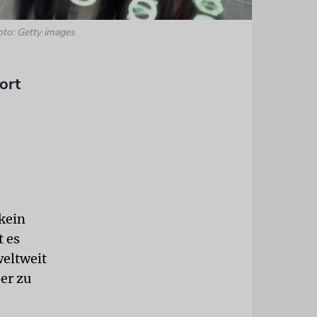
oto: Getty images
ort
 kein
t es
weltweit
er zu