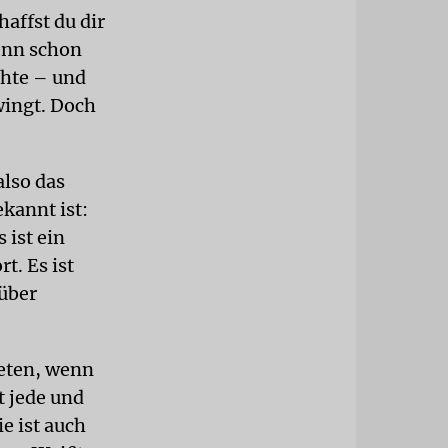
affst du dir
denn schon
chte – und
wingt. Doch
also das
ekannt ist:
 ist ein
t. Es ist
 über
deten, wenn
t jede und
e ist auch