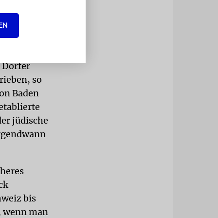
ation der
ewährte den
EN
4 auch das
 Dörfer
rieben, so
von Baden
tablierte
der jüdische
 irgendwann
cheres
ck
hweiz bis
t, wenn man