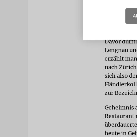
zurücktransp
Juden in de
A
Juden erst 
Recht der f
Davor durft
Lengnau und
erzählt man
nach Zürich
sich also de
Händlerkoll
zur Bezeich
Geheimnis a
Restaurant
überdauerte
heute in Ge