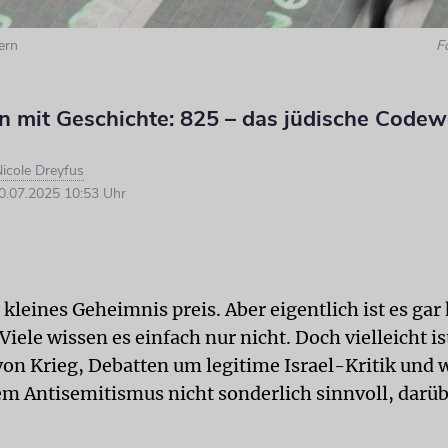
fern
F
rn mit Geschichte: 825 – das jüdische Codew
icole Dreyfus
.07.2025 10:53 Uhr
 kleines Geheimnis preis. Aber eigentlich ist es gar
iele wissen es einfach nur nicht. Doch vielleicht is
von Krieg, Debatten um legitime Israel-Kritik und 
m Antisemitismus nicht sonderlich sinnvoll, darüb