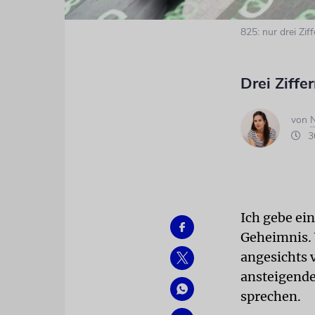
825: nur drei Zif
Drei Ziffe
von
N
30
Ich gebe ein
Geheimnis. V
angesichts 
ansteigende
sprechen.