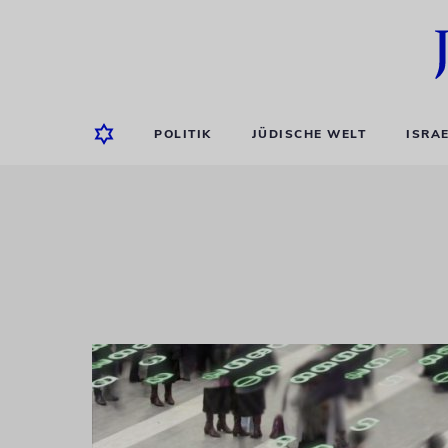
POLITIK
JÜDISCHE WELT
ISRA