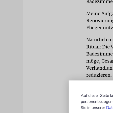
Badezimmer
Meine Aufga
Renovierung
Flieger mi
Natürlich ni
Ritual: Die 
Badezimmerf
möge, Gesam
Verhandlung
reduzieren.
Dann waren s
Renovierung
Auf dieser Seite 
von meinen 
personenbezogene 
Sie in unserer
Dat
der bei der 