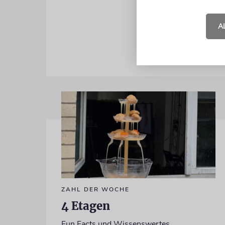
Auge gedrüc
wenig Geld 
A
ZAHL DER WOCHE
4 Etagen
Fun Facts und Wissenswertes