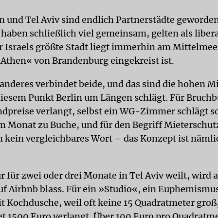
in und Tel Aviv sind endlich Partnerstädte geworden
haben schließlich viel gemeinsam, gelten als liber
er Israels größte Stadt liegt immerhin am Mittelme
Athen« von Brandenburg eingekreist ist.
anderes verbindet beide, und das sind die hohen M
 diesem Punkt Berlin um Längen schlägt. Für Bruch
preise verlangt, selbst ein WG-Zimmer schlägt sc
m Monat zu Buche, und für den Begriff Mieterschutz
 kein vergleichbares Wort – das Konzept ist nämli
 für zwei oder drei Monate in Tel Aviv weilt, wird 
auf Airbnb blass. Für ein »Studio«, ein Euphemismus
 Kochdusche, weil oft keine 15 Quadratmeter groß
 1500 Euro verlangt. Über 100 Euro pro Quadratm