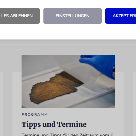
kt. Aber was zählt schon die eigene Würde, wenn m
in Tel Aviv wohnen kann?
LLES ABLEHNEN
EINSTELLUNGEN
AKZEPTIER
PROGRAMM
Tipps und Termine
Termine und Tipps für den Zeitraum vom 6.