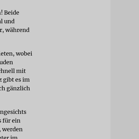
! Beide
al und
er, während
ieten, wobei
buden
hnell mit
 gibt es im
ch gänzlich
angesichts
 für ein
, werden
eter im