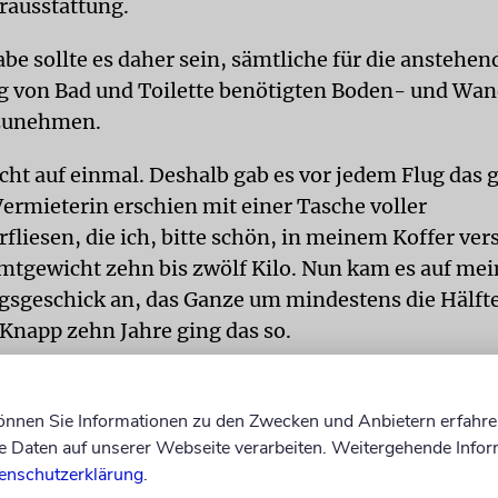
ausstattung.
be sollte es daher sein, sämtliche für die anstehen
 von Bad und Toilette benötigten Boden- und Wan
tzunehmen.
cht auf einmal. Deshalb gab es vor jedem Flug das 
Vermieterin erschien mit einer Tasche voller
liesen, die ich, bitte schön, in meinem Koffer ver
tgewicht zehn bis zwölf Kilo. Nun kam es auf mei
sgeschick an, das Ganze um mindestens die Hälfte
 Knapp zehn Jahre ging das so.
chließlich und endlich alle Fliesen in Tel Aviv, un
 konnte beginnen. Erlöst war ich damit aber noch 
können Sie Informationen zu den Zwecken und Anbietern erfahre
besonderen Aufgaben, auch einen gepolsterten Toil
Daten auf unserer Webseite verarbeiten. Weitergehende Infor
enschutzerklärung
.
Sicherheit von EL AL für viel Heiterkeit sorgte, bek