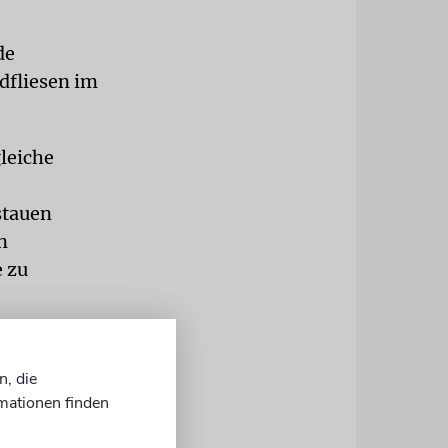
de
dfliesen im
gleiche
stauen
n
 zu
d die
lange nicht
n, die
ettensitz,
mationen finden
am ich aufs