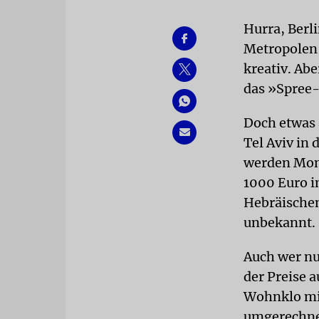
Hurra, Berl
Metropolen 
kreativ. Ab
das »Spree-
Doch etwas 
Tel Aviv in
werden Mond
1000 Euro i
Hebräischen
unbekannt.
Auch wer nur
der Preise 
Wohnklo mit
umgerechnet