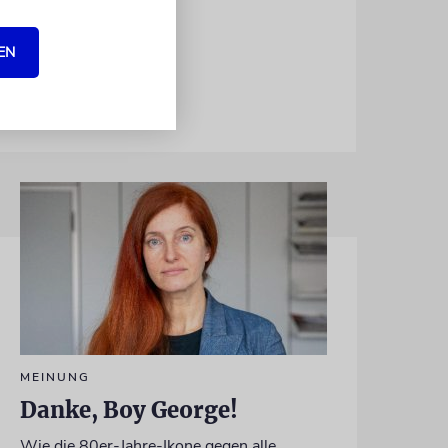
an für so
EN
MEINUNG
Danke, Boy George!
Wie die 80er-Jahre-Ikone gegen alle