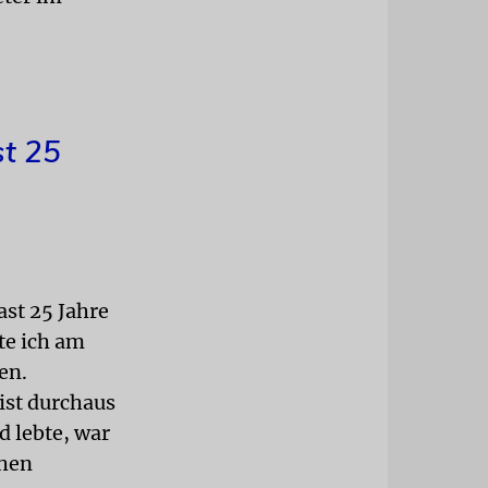
st 25
ast 25 Jahre
te ich am
en.
 ist durchaus
d lebte, war
chen