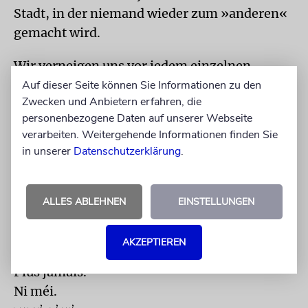
Stadt, in der niemand wieder zum »anderen«
gemacht wird.
Wir verneigen uns vor jedem einzelnen
Namen. Vor jedem Leben. Vor jedem Kind,
Auf dieser Seite können Sie Informationen zu den
Zwecken und Anbietern erfahren, die
jeder Mutter, jedem Vater, jeder Nachbarin,
personenbezogene Daten auf unserer Webseite
jedem Nachbarn. Vor allen Stimmen, die zum
verarbeiten. Weitergehende Informationen finden Sie
Schweigen gebracht werden sollten.
in unserer
Datenschutzerklärung
.
Und wir sagen gemeinsam, über Sprachen und
Grenzen hinweg:
ALLES ABLEHNEN
EINSTELLUNGEN
Nie wieder.
AKZEPTIEREN
Never again.
Plus jamais.
Ni méi.