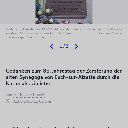
Gedenktafel für die am 03.06.1941 von den Nazis
Foto: picture alliance /
zerstörte Synagoge aus dem Jahre 1899 im
Romain Fellens
luxemburgischen Esch-Alzette.
1 / 2
Gedanken zum 85. Jahrestag der Zerstörung der
alten Synagoge von Esch-sur-Alzette durch die
Nationalsozialisten
von
Andreas Albrecht
02.06.2026 12:02 Uhr