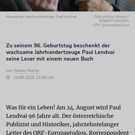
Neugieriger Jahrhundertzeuge: Paul Lendvai
Foto: picture alliance /
ROBERT JAEGER /
APA / picturedesk.com
Zu seinem 96. Geburtstag beschenkt der
wachsame Jahrhundertzeuge Paul Lendvai
seine Leser mit einem neuen Buch
von
Marko Martin
24.08.2025 13:39 Uhr
Was für ein Leben! Am 24. August wird Paul
Lendvai 96 Jahre alt. Der österreichische
Publizist und Historiker, jahrzehntelanger
Leiter des ORF-Europastudios, Korrespondent