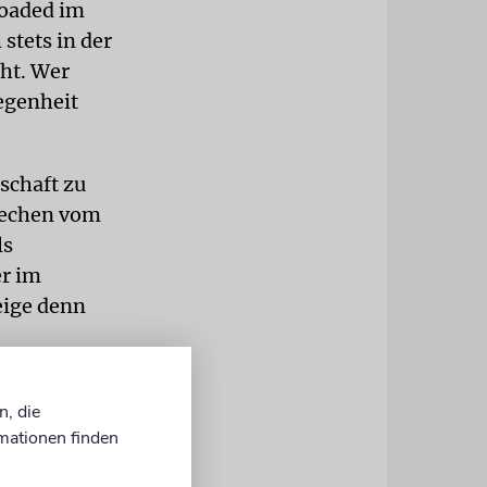
loaded im
stets in der
cht. Wer
egenheit
schaft zu
prechen vom
ls
er im
eige denn
n, die
mationen finden