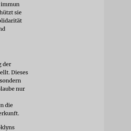
en immun
hützt sie
lidarität
und
g der
llt. Dieses
 sondern
laube nur
en die
erkunft.
oklyns