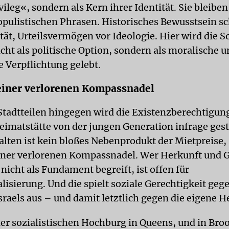
vileg«, sondern als Kern ihrer Identität. Sie bleib
opulistischen Phrasen. Historisches Bewusstsein sc
tät, Urteilsvermögen vor Ideologie. Hier wird die So
icht als politische Option, sondern als moralische 
e Verpflichtung gelebt.
iner verlorenen Kompassnadel
Stadtteilen hingegen wird die Existenzberechtigun
eimatstätte von der jungen Generation infrage geste
lten ist kein bloßes Nebenprodukt der Mietpreise,
ner verlorenen Kompassnadel. Wer Herkunft und G
 nicht als Fundament begreift, ist offen für
isierung. Und die spielt soziale Gerechtigkeit geg
sraels aus – und damit letztlich gegen die eigene H
 der sozialistischen Hochburg in Queens, und in Bro