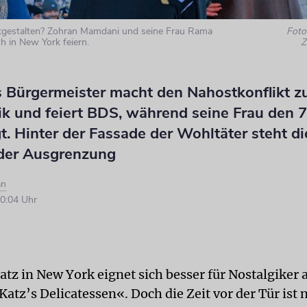
htgestalten? Zohran Mamdani und seine Frau Rama
Foto:
h in New York feiern.
Z
 Bürgermeister macht den Nahostkonflikt z
ik und feiert BDS, während seine Frau den 7
gt. Hinter der Fassade der Wohltäter steht di
 der Ausgrenzung
an
0:04 Uhr
tz in New York eignet sich besser für Nostalgiker a
atz’s Delicatessen«. Doch die Zeit vor der Tür ist 