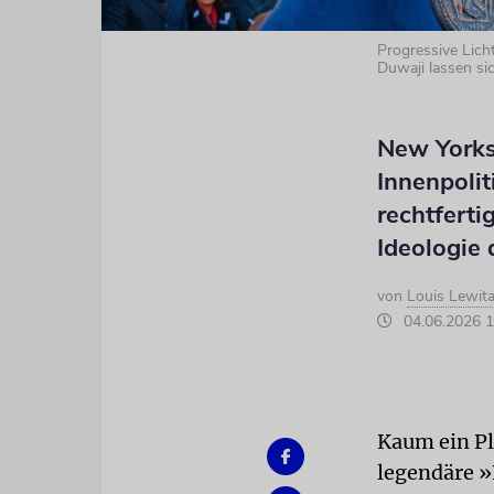
Progressive Lic
Duwaji lassen sic
New Yorks
Innenpolit
rechtferti
Ideologie
von
Louis Lewit
04.06.2026 1
Kaum ein Pla
legendäre »K