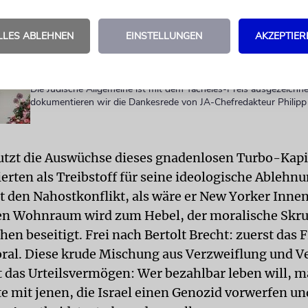
Heute ist Zionismus für viele ein Schimpfwort und gleichbedeut
Rassismus. Da muss eine Verwechslung vorliegen. Antizionismus
Der Zionismus ist die selbstverständlichste Antwort auf zweitau
LLES ABLEHNEN
EINSTELLUNGEN
AKZEPTIER
Verfolgung, Vertreibung und Völkermord
»Mehr Mut zu unbequemen Wahrheiten!«
Die Jüdische Allgemeine ist mit dem Tacheles-Preis ausgezeichn
dokumentieren wir die Dankesrede von JA-Chefredakteur Philip
tzt die Auswüchse dieses gnadenlosen Turbo-Kapi
ierten als Treibstoff für seine ideologische Ablehnu
t den Nahostkonflikt, als wäre er New Yorker Innen
en Wohnraum wird zum Hebel, der moralische Skru
n beseitigt. Frei nach Bertolt Brecht: zuerst das 
ral. Diese krude Mischung aus Verzweiflung und 
 das Urteilsvermögen: Wer bezahlbar leben will, m
te mit jenen, die Israel einen Genozid vorwerfen un