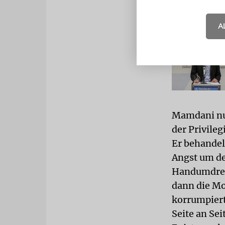
A
Mamdani nu
der Privileg
Er behandel
Angst um d
Handumdrehe
dann die Mo
korrumpiert
Seite an Sei