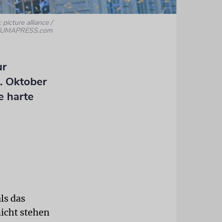
 picture alliance /
UMAPRESS.com
ur
. Oktober
e harte
ls das
nicht stehen