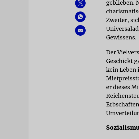
geblieben. 
charismatis
Zweiter, sic
Universalad
Gewissens.
Der Vielver
Geschickt ga
kein Leben 
Mietpreisst
er dieses Mi
Reichensteu
Erbschafte
Umverteilun
Sozialismu