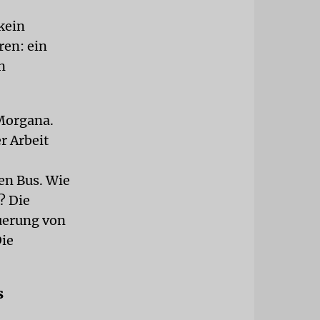
kein
ren: ein
n
 Morgana.
r Arbeit
en Bus. Wie
? Die
euerung von
ie
s