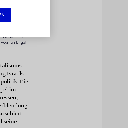
end mit
 ist Rassismus.
send Jahre
EN
et worden. Hier
p Peyman Engel
talismus
ng Israels.
politik. Die
pel im
Fressen,
Verblendung
arschiert
d seine