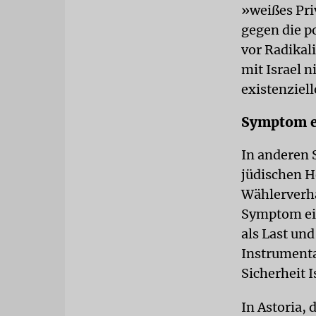
»weißes Pri
gegen die p
vor Radikali
mit Israel n
existenziell
Symptom e
In anderen 
jüdischen H
Wählerverha
Symptom ei
als Last und
Instrumental
Sicherheit I
In Astoria,