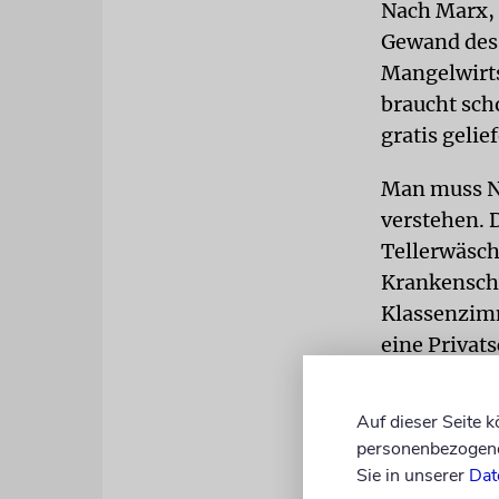
Nach Marx, 
Gewand des 
Mangelwirts
braucht sch
gratis gelie
Man muss N
verstehen. 
Tellerwäsche
Krankenschw
Klassenzimm
eine Privat
LESEN SIE
Auf dieser Seite 
personenbezogene 
Sie in unserer
Dat