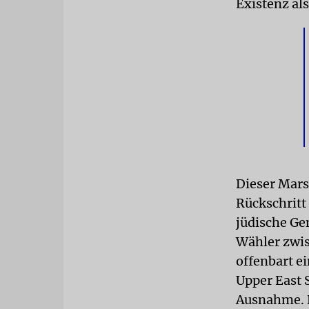
Existenz al
Dieser Mars
Rückschritt 
jüdische Ge
Wähler zwis
offenbart e
Upper East S
Ausnahme. D