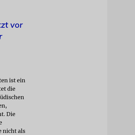
zt vor
r
en ist ein
et die
jüdischen
en,
t. Die
e
 nicht als