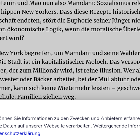
Lenin und Mao nun also Mamdani: Sozialismus re
hippen New Yorkers. Dass diese Rezepte historisch 
chaft endeten, stört die Euphorie seiner Jünger ni
on ökonomische Logik, wenn die moralische Überl
fert wird?
ew York begreifen, um Mamdani und seine Wähler
Die Stadt ist ein kapitalistischer Moloch. Das Vers
r, der zum Millionär wird, ist reine Illusion. Wer a
ester oder Bäcker arbeitet, bei der Müllabfuhr od
er, kann sich keine Miete mehr leisten – geschw
schule. Familien ziehen weg.
 AUCH
können Sie Informationen zu den Zwecken und Anbietern erfahre
Daten auf unserer Webseite verarbeiten. Weitergehende Infor
enschutzerklärung
.
Warum ich Zionist bin