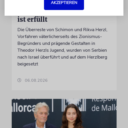
Großeltern umgebettet:
AKZEPTIEREN
Theodor Herzls letzter Wille
ist erfüllt
Die Überreste von Schimon und Rikva Herzl,
Vorfahren väterlicherseits des Zionismus-
Begründers und prägende Gestalten in
Theodor Herzls Jugend, wurden von Serbien
nach Israel überführt und auf dem Herzlberg
beigesetzt
06.08.2026