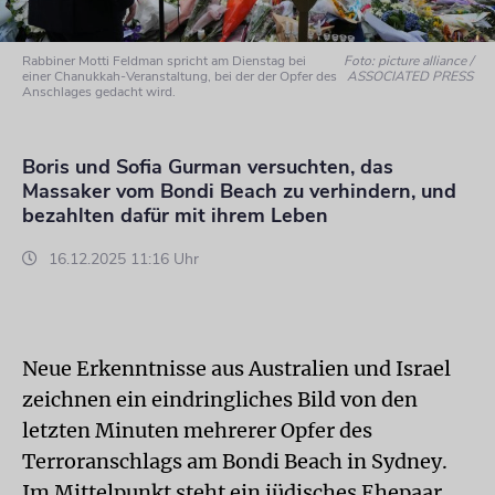
Rabbiner Motti Feldman spricht am Dienstag bei
Foto: picture alliance /
einer Chanukkah-Veranstaltung, bei der der Opfer des
ASSOCIATED PRESS
Anschlages gedacht wird.
Boris und Sofia Gurman versuchten, das
Massaker vom Bondi Beach zu verhindern, und
bezahlten dafür mit ihrem Leben
16.12.2025 11:16 Uhr
Neue Erkenntnisse aus Australien und Israel
zeichnen ein eindringliches Bild von den
letzten Minuten mehrerer Opfer des
Terroranschlags am Bondi Beach in Sydney.
Im Mittelpunkt steht ein jüdisches Ehepaar