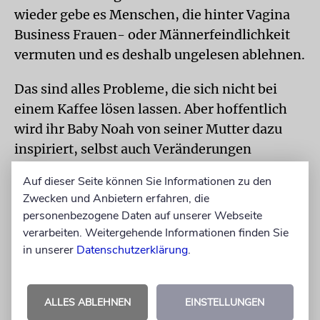
wieder gebe es Menschen, die hinter Vagina
Business Frauen- oder Männerfeindlichkeit
vermuten und es deshalb ungelesen ablehnen.
Das sind alles Probleme, die sich nicht bei
einem Kaffee lösen lassen. Aber hoffentlich
wird ihr Baby Noah von seiner Mutter dazu
inspiriert, selbst auch Veränderungen
anzustreben. Und wer weiß, vielleicht wird
Auf dieser Seite können Sie Informationen zu den
auch ihr Kind eines Tages für die Rechte der
Zwecken und Anbietern erfahren, die
Frauen kämpfen.
personenbezogene Daten auf unserer Webseite
verarbeiten. Weitergehende Informationen finden Sie
Marina Gerner: »Vagina Business. Wie
in unserer
Datenschutzerklärung
.
Unternehmen mit bahnbrechenden
Innovationen den Markt für
Frauengesundheit revolutionieren«. Redline,
ALLES ABLEHNEN
EINSTELLUNGEN